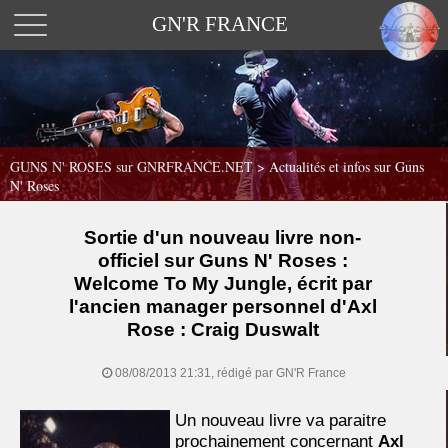
GN'R FRANCE
GUNS N' ROSES sur GNRFRANCE.NET
>
Actualités et infos sur Guns
N' Roses
Sortie d'un nouveau livre non-
officiel sur Guns N' Roses :
Welcome To My Jungle, écrit par
l'ancien manager personnel d'Axl
Rose : Craig Duswalt
08/08/2013 21:31, rédigé par GN'R France
Un nouveau livre va paraitre
prochainement concernant
Axl