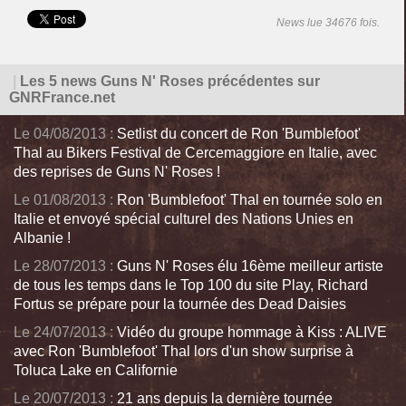
News lue 34676 fois.
|
Les 5 news Guns N' Roses précédentes sur
GNRFrance.net
Le 04/08/2013 :
Setlist du concert de Ron 'Bumblefoot'
Thal au Bikers Festival de Cercemaggiore en Italie, avec
des reprises de Guns N' Roses !
Le 01/08/2013 :
Ron 'Bumblefoot' Thal en tournée solo en
Italie et envoyé spécial culturel des Nations Unies en
Albanie !
Le 28/07/2013 :
Guns N' Roses élu 16ème meilleur artiste
de tous les temps dans le Top 100 du site Play, Richard
Fortus se prépare pour la tournée des Dead Daisies
Le 24/07/2013 :
Vidéo du groupe hommage à Kiss : ALIVE
avec Ron 'Bumblefoot' Thal lors d'un show surprise à
Toluca Lake en Californie
Le 20/07/2013 :
21 ans depuis la dernière tournée