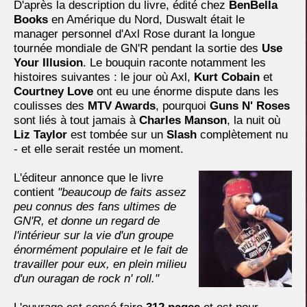
D'après la description du livre, édité chez
BenBella
Books
en Amérique du Nord, Duswalt était le
manager personnel d'Axl Rose durant la longue
tournée mondiale de GN'R pendant la sortie des
Use
Your Illusion
. Le bouquin raconte notamment les
histoires suivantes : le jour où Axl,
Kurt Cobain
et
Courtney Love
ont eu une énorme dispute dans les
coulisses des
MTV Awards
, pourquoi
Guns N' Roses
sont liés à tout jamais à
Charles Manson
, la nuit où
Liz Taylor
est tombée sur un
Slash
complètement nu
- et elle serait restée un moment.
L'éditeur annonce que le livre
contient
"beaucoup de faits assez
peu connus des fans ultimes de
GN'R, et donne un regard de
l'intérieur sur la vie d'un groupe
énormément populaire et le fait de
travailler pour eux, en plein milieu
d'un ouragan de rock n' roll."