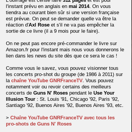
L'ouvrage est censé faire
312 pages
et est pour
l'instant prévu en anglais en
mai 2014
. On vous
tiendra au courant bien sûr si une version française
est prévue. On peut se demander quelle va être la
réaction d'
Axl Rose
et s'il ne va pas empêcher la
sortie de ce livre (il a 9 mois pour le faire).
On ne peut pas encore pré-commander le livre sur
Amazon.fr pour l'instant mais nous vous donnerons le
lien dans les news du site dès que ce sera le cas !
Comme vous le savez, vous pouvez visionner tous
les concerts pro-shot du groupe (de 1986 à 2011) sur
la
chaîne YouTube GNRFranceTV
. Vous pouvez
notamment voir ou revoir certains des meilleurs
concerts de
Guns N' Roses
pendant le
Use Your
Illusion Tour
: St. Louis '91, Chicago '92, Paris '92,
Santiago '92, Buenos Aires '92, Buenos Aires '93, etc.
>
Chaîne YouTube GNRFranceTV avec tous les
pro-shots de Guns N' Roses