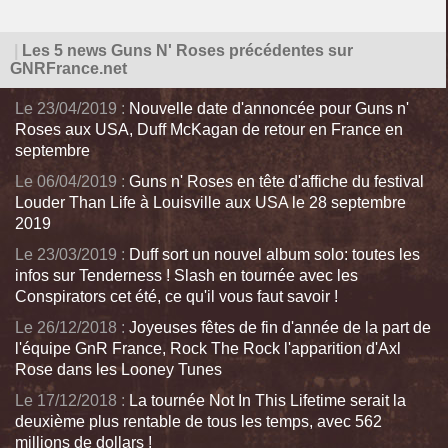
|
Les 5 news Guns N' Roses précédentes sur
GNRFrance.net
Le 23/04/2019 :
Nouvelle date d'annoncée pour Guns n'
Roses aux USA, Duff McKagan de retour en France en
septembre
Le 06/04/2019 :
Guns n' Roses en tête d'affiche du festival
Louder Than Life à Louisville aux USA le 28 septembre
2019
Le 23/03/2019 :
Duff sort un nouvel album solo: toutes les
infos sur Tenderness ! Slash en tournée avec les
Conspirators cet été, ce qu'il vous faut savoir !
Le 26/12/2018 :
Joyeuses fêtes de fin d'année de la part de
l'équipe GnR France, Rock The Rock l'apparition d'Axl
Rose dans les Looney Tunes
Le 17/12/2018 :
La tournée Not In This Lifetime serait la
deuxième plus rentable de tous les temps, avec 562
millions de dollars !