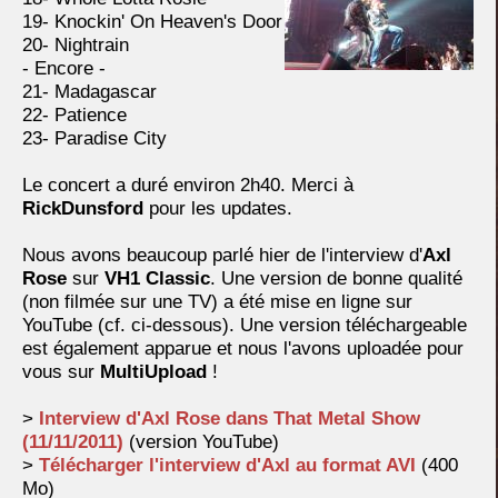
19- Knockin' On Heaven's Door
20- Nightrain
- Encore -
21- Madagascar
22- Patience
23- Paradise City
Le concert a duré environ 2h40. Merci à
RickDunsford
pour les updates.
Nous avons beaucoup parlé hier de l'interview d'
Axl
Rose
sur
VH1 Classic
. Une version de bonne qualité
(non filmée sur une TV) a été mise en ligne sur
YouTube (cf. ci-dessous). Une version téléchargeable
est également apparue et nous l'avons uploadée pour
vous sur
MultiUpload
!
>
Interview d'Axl Rose dans That Metal Show
(11/11/2011)
(version YouTube)
>
Télécharger l'interview d'Axl au format AVI
(400
Mo)