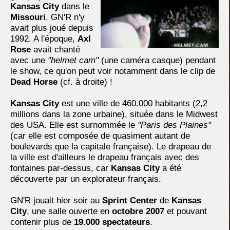
Kansas City
dans le
Missouri
. GN'R n'y
avait plus joué depuis
1992. A l'époque,
Axl
Rose
avait chanté
avec une
"helmet cam"
(une caméra casque) pendant
le show, ce qu'on peut voir notamment dans le clip de
Dead Horse
(cf. à droite) !
Kansas City
est une ville de 460.000 habitants (2,2
millions dans la zone urbaine), située dans le Midwest
des USA. Elle est surnommée le
"Paris des Plaines"
(car elle est composée de quasiment autant de
boulevards que la capitale française). Le drapeau de
la ville est d'ailleurs le drapeau français avec des
fontaines par-dessus, car
Kansas City
a été
découverte par un explorateur français.
GN'R jouait hier soir au
Sprint Center
de
Kansas
City
, une salle ouverte en
octobre 2007
et pouvant
contenir plus de
19.000 spectateurs
.