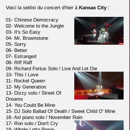
Voici la setlist du concert d'hier à
Kansas City
:
01- Chinese Democracy
02- Welcome to the Jungle
03- It's So Easy
04- Mr. Brownstone
05- Sorry
06- Better
07- Estranged
08- Riff Raff
09- Richard Fortus Solo / Live And Let Die
10- This I Love
11- Rocket Queen
12- My Generation
13- Dizzy solo / Street Of
Dreams
14- You Could Be Mine
15- DJ Solo Ballad Of Death / Sweet Child O' Mine
16- Axl piano solo / November Rain
17- Ron solo / Don't Cry
18- Whole Lotta Rosie