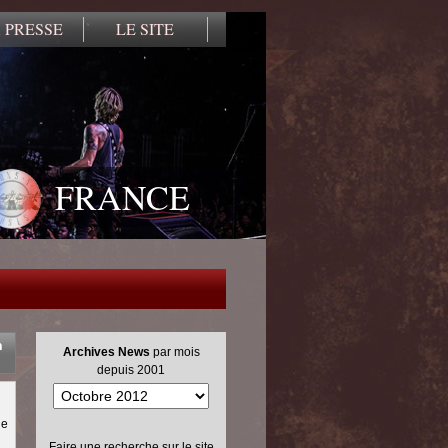
 PRESSE
LE SITE
FRANCE
n
Archives News
par mois
depuis 2001
le
Faire une recherche sur le site