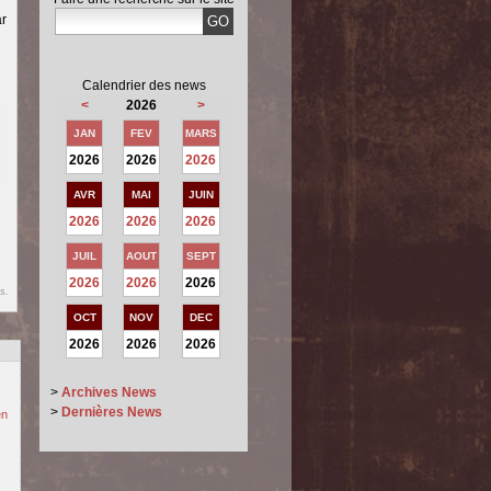
ar
Calendrier des news
<
2026
>
JAN
FEV
MARS
2026
2026
2026
AVR
MAI
JUIN
2026
2026
2026
JUIL
AOUT
SEPT
2026
2026
2026
s.
OCT
NOV
DEC
2026
2026
2026
>
Archives News
>
Dernières News
en