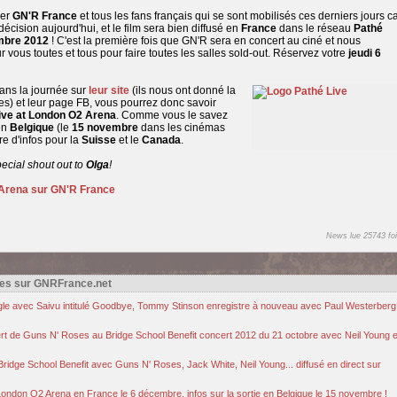
ier
GN'R France
et tous les fans français qui se sont mobilisés ces derniers jours c
décision aujourd'hui, et le film sera bien diffusé en
France
dans le réseau
Pathé
mbre 2012
! C'est la première fois que GN'R sera en concert au ciné et nous
 vous toutes et tous pour faire toutes les salles sold-out. Réservez votre
jeudi 6
ans la journée sur
leur site
(ils nous ont donné la
es) et leur page FB, vous pourrez donc savoir
ive at London O2 Arena
. Comme vous le savez
 en
Belgique
(le
15 novembre
dans les cinémas
e d'infos pour la
Suisse
et le
Canada
.
Special shout out to
Olga
!
 Arena sur GN'R France
News lue 25743 foi
es sur GNRFrance.net
ngle avec Saivu intitulé Goodbye, Tommy Stinson enregistre à nouveau avec Paul Westerberg
ncert de Guns N' Roses au Bridge School Benefit concert 2012 du 21 octobre avec Neil Young 
ridge School Benefit avec Guns N' Roses, Jack White, Neil Young... diffusé en direct sur
 London O2 Arena en France le 6 décembre, infos sur la sortie en Belgique le 15 novembre !