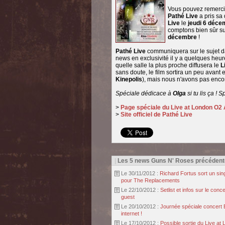
Vous pouvez remerc
Pathé Live
a pris sa 
Live
le
jeudi 6 déce
comptons bien sûr sur
décembre
!
Pathé Live
communiquera sur le sujet d
news en exclusivité il y a quelques heur
quelle salle la plus proche diffusera le
L
sans doute, le film sortira un peu avant
Kinepolis
), mais nous n'avons pas encor
Spéciale dédicace à
Olga
si tu lis ça ! 
>
Page spéciale du Live at London O2
>
Site officiel de Pathé Live
|
Les 5 news Guns N' Roses précédent
Le 30/11/2012 :
Richard Fortus sort un si
pour The Replacements
Le 22/10/2012 :
Setlist et infos sur le co
guest
Le 20/10/2012 :
Journée spéciale concert B
internet !
Le 17/10/2012 :
Possible sortie du Live at