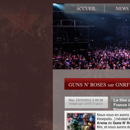
ACCUEIL
NEWS
GUNS N' ROSES sur GNR
Le film 
Mar. 23/10/2012 à 00:28
rédigé par GN'R France
France 
Kinepolis
Nous vous en avons 
Kinepolis...) hésitai
Arena
de
Guns N' R
film, et nous avons d