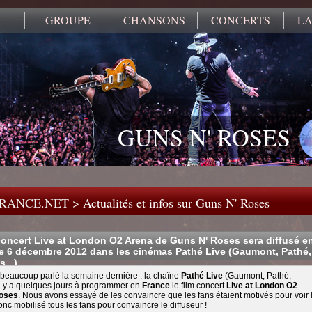
GROUPE
CHANSONS
CONCERTS
LA
GUNS N' ROSES
FRANCE.NET
>
Actualités et infos sur Guns N' Roses
concert Live at London O2 Arena de Guns N' Roses sera diffusé e
le 6 décembre 2012 dans les cinémas Pathé Live (Gaumont, Pathé,
...)
beaucoup parlé la semaine dernière : la chaîne
Pathé Live
(Gaumont, Pathé,
t il y a quelques jours à programmer en
France
le film concert
Live at London O2
oses
. Nous avons essayé de les convaincre que les fans étaient motivés pour voir 
onc mobilisé tous les fans pour convaincre le diffuseur !