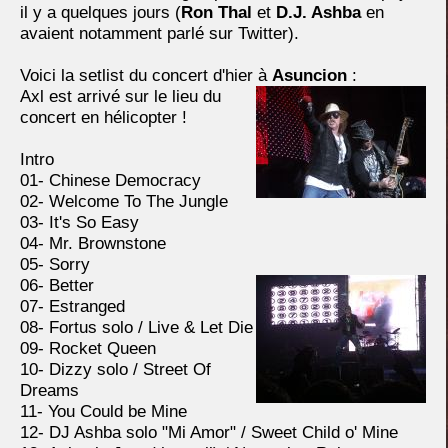
il y a quelques jours (
Ron Thal
et
D.J. Ashba
en
avaient notamment parlé sur Twitter).
Voici la setlist du concert d'hier à
Asuncion
:
Axl est arrivé sur le lieu du
concert en hélicopter !
Intro
01- Chinese Democracy
02- Welcome To The Jungle
03- It's So Easy
04- Mr. Brownstone
05- Sorry
06- Better
07- Estranged
08- Fortus solo / Live & Let Die
09- Rocket Queen
10- Dizzy solo / Street Of
Dreams
11- You Could be Mine
12- DJ Ashba solo "Mi Amor" / Sweet Child o' Mine