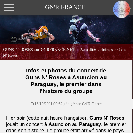
GN'R FRANCE
GUNS N' ROSES sur GNRFRANCE.NET
>
Actualités et infos sur Guns
N' Roses
Infos et photos du concert de
Guns N' Roses à Asuncion au
Paraguay, le premier dans
l'histoire du groupe
16/10/2011 09:52, rédigé par GN'R France
Hier soir (cette nuit heure française),
Guns N' Roses
jouait un concert à
Asuncion
au
Paraguay
, le premier
dans son histoire. Le groupe était arrivé dans le pays