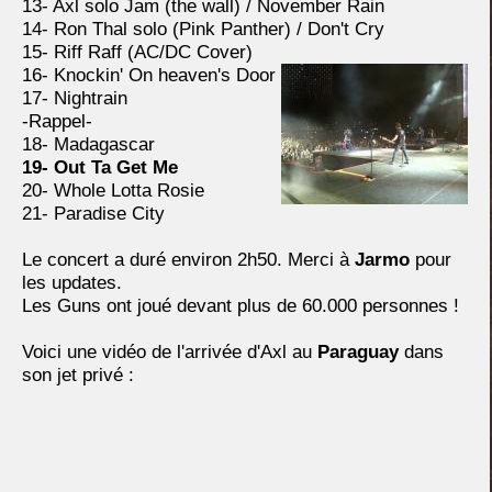
13- Axl solo Jam (the wall) / November Rain
14- Ron Thal solo (Pink Panther) / Don't Cry
15- Riff Raff (AC/DC Cover)
16- Knockin' On heaven's Door
17- Nightrain
-Rappel-
18- Madagascar
19- Out Ta Get Me
20- Whole Lotta Rosie
21- Paradise City
Le concert a duré environ 2h50. Merci à
Jarmo
pour
les updates.
Les Guns ont joué devant plus de 60.000 personnes !
Voici une vidéo de l'arrivée d'Axl au
Paraguay
dans
son jet privé :