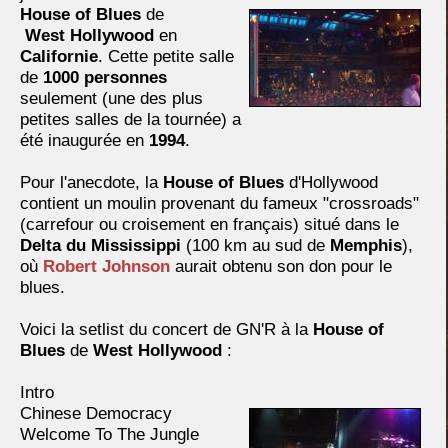
House of Blues
de
West Hollywood
en
Californie
. Cette petite salle
de
1000 personnes
seulement (une des plus
petites salles de la tournée) a
été inaugurée en
1994
.
Pour l'anecdote, la
House of Blues
d'Hollywood
contient un moulin provenant du fameux "crossroads"
(carrefour ou croisement en français) situé dans le
Delta du Mississippi
(100 km au sud de
Memphis
),
où
Robert Johnson
aurait obtenu son don pour le
blues.
Voici la setlist du concert de GN'R à la
House of
Blues
de
West Hollywood
:
Intro
Chinese Democracy
Welcome To The Jungle