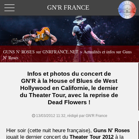
GN'R FRANCE
GUNS N' ROSES sur GNRFRANCE.NET
>
Actualités et infos sur Guns
N' Roses
Infos et photos du concert de
GN'R à la House of Blues de West
Hollywood en Californie, le dernier
du Theater Tour, avec la reprise de
Dead Flowers !
13/03/2012 11:32, rédigé par GN'R France
Hier soir (cette nuit heure française),
Guns N' Roses
jouait le dernier concert du
Theater Tour 2012
à la