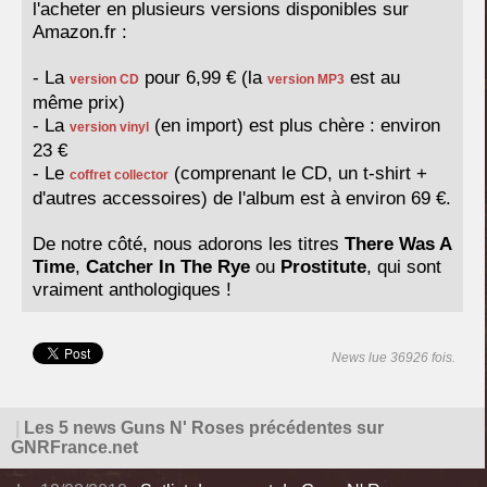
l'acheter en plusieurs versions disponibles sur
Amazon.fr :
- La
pour 6,99 € (la
est au
version CD
version MP3
même prix)
- La
(en import) est plus chère : environ
version vinyl
23 €
- Le
(comprenant le CD, un t-shirt +
coffret collector
d'autres accessoires) de l'album est à environ 69 €.
De notre côté, nous adorons les titres
There Was A
Time
,
Catcher In The Rye
ou
Prostitute
, qui sont
vraiment anthologiques !
News lue 36926 fois.
|
Les 5 news Guns N' Roses précédentes sur
GNRFrance.net