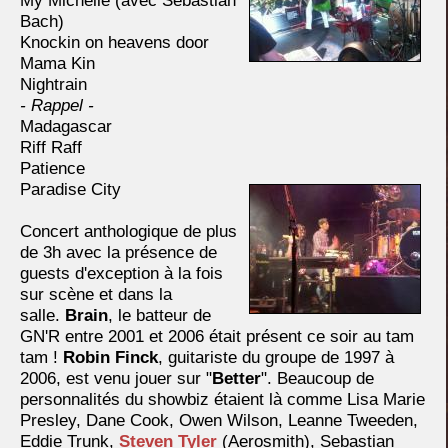
My Michelle (avec Sebastian
Bach)
Knockin on heavens door
Mama Kin
Nightrain
- Rappel -
Madagascar
Riff Raff
Patience
Paradise City
Concert anthologique de plus
de 3h avec la présence de
guests d'exception à la fois
sur scène et dans la
salle.
Brain
, le batteur de
GN'R entre 2001 et 2006 était présent ce soir au tam
tam !
Robin Finck
, guitariste du groupe de 1997 à
2006, est venu jouer sur "
Better
". Beaucoup de
personnalités du showbiz étaient là comme Lisa Marie
Presley, Dane Cook, Owen Wilson, Leanne Tweeden,
Eddie Trunk,
Steven Tyler
(Aerosmith), Sebastian