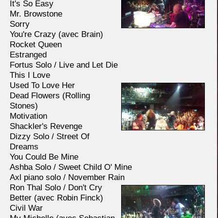
It's So Easy
Mr. Browstone
Sorry
You're Crazy (avec Brain)
Rocket Queen
Estranged
Fortus Solo / Live and Let Die
This I Love
Used To Love Her
Dead Flowers (Rolling
Stones)
Motivation
Shackler's Revenge
Dizzy Solo / Street Of
Dreams
You Could Be Mine
Ashba Solo / Sweet Child O' Mine
Axl piano solo / November Rain
Ron Thal Solo / Don't Cry
Better (avec Robin Finck)
Civil War