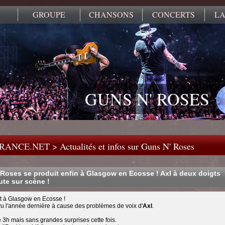
GROUPE
CHANSONS
CONCERTS
LA
GUNS N' ROSES
FRANCE.NET
>
Actualités et infos sur Guns N' Roses
Roses se produit enfin à Glasgow en Ecosse ! Axl à deux doigts
ute sur scène !
t à Glasgow en Ecosse !
u l'année dernière à cause des problèmes de voix d'
Axl
.
 3h mais sans grandes surprises cette fois.