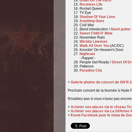
Down On The Farm
Reckless Life
Rocket Queen
TV Eye
Shadow Of Your Love
Anything Goes
Civil War
Band introduction /
Slash guitar 
Sweet Child O' Mine
November Rain
Wichita Lineman
Walk All Over You
(AC/DC)
Knockin' On Heaven's Door
Nightrain
- Rappel -
People Get Ready /
Street Of D
Patience
Paradise City
>
Galerie photos du concert de GN'R 
Prochain concert de la tournée
à Hyde P
N'oubliez pas si vous n'avez pas encore v
>
Acheter ses places via le réseau Ti
>
Acheter ses places via La Défense 
>
Event Facebook pour le show de Gun