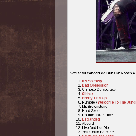
Setlist du concert de Guns N' Roses 
It's So Easy
Bad Obsession
Chinese Democracy
Slither
Pretty Tied Up
Rumble /
Welcome To The Jung
Mr. Brownstone
Hard Skool
Double Talkin' Jive
Estranged
Absurd
Live And Let Die
You Could Be Mine