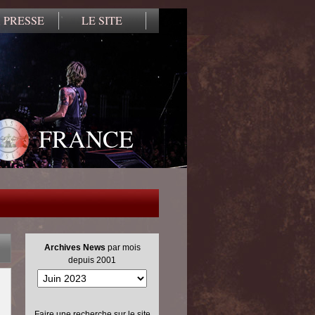
 PRESSE
LE SITE
FRANCE
Archives News
par mois
depuis 2001
Faire une recherche sur le site