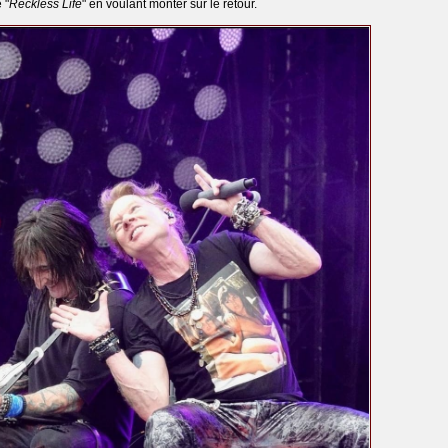
 "
Reckless Life
" en voulant monter sur le retour.