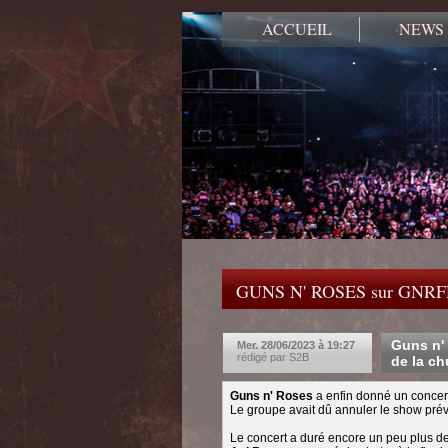
ACCUEIL
NEWS
GUNS N' ROSES sur GNR
Guns n' 
Mer. 28/06/2023 à 19:27
rédigé par S2B
de la ch
Guns n' Roses
a enfin donné un concer
Le groupe avait dû annuler le show prév
Le concert a duré encore un peu plus de