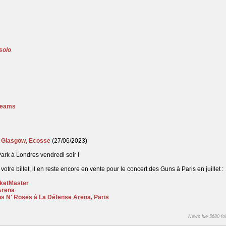
solo
reams
à Glasgow, Ecosse
(27/06/2023)
ark à Londres vendredi soir
!
otre billet, il en reste encore en vente pour le concert des Guns à Paris en juillet :
cketMaster
Arena
s N' Roses à La Défense Arena, Paris
News lue 5680 foi