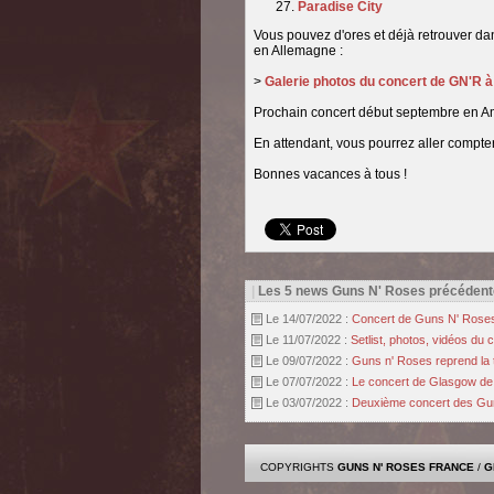
Paradise City
Vous pouvez d'ores et déjà retrouver d
en Allemagne :
>
Galerie photos du concert de GN'R 
Prochain concert début septembre en A
En attendant, vous pourrez aller compte
Bonnes vacances à tous !
|
Les 5 news Guns N' Roses précédent
Le 14/07/2022 :
Concert de Guns N' Roses à
Le 11/07/2022 :
Setlist, photos, vidéos du
Le 09/07/2022 :
Guns n' Roses reprend la t
Le 07/07/2022 :
Le concert de Glasgow de m
Le 03/07/2022 :
Deuxième concert des Guns 
COPYRIGHTS
GUNS N' ROSES FRANCE
/
G