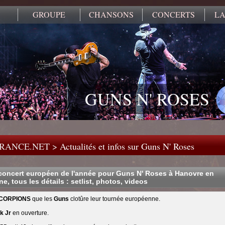
GROUPE
CHANSONS
CONCERTS
LA
GUNS N' ROSES
FRANCE.NET
>
Actualités et infos sur Guns N' Roses
 concert européen de l'année pour Guns N' Roses à Hanovre en
e, tous les détails : setlist, photos, videos
CORPIONS
que les
Guns
clotûre leur tournée européenne.
k Jr
en ouverture.