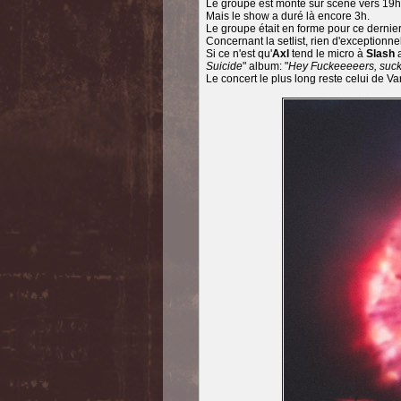
Le groupe est monté sur scène vers 19h5
Mais le show a duré là encore 3h.
Le groupe était en forme pour ce dernie
Concernant la setlist, rien d'exceptionne
Si ce n'est qu'
Axl
tend le micro à
Slash
Suicide
" album: "
Hey Fuckeeeeers, suck
Le concert le plus long reste celui de V