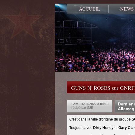
ACCUEIL
NEWS
GUNS N' ROSES sur GNR
Dernier
Sam. 16/07/2022 à 00:19
rédigé par S2B
Allemagn
C'est dans la ville d'origine du groupe
S
Toujours avec
Dirty Honey
et
Gary Clar