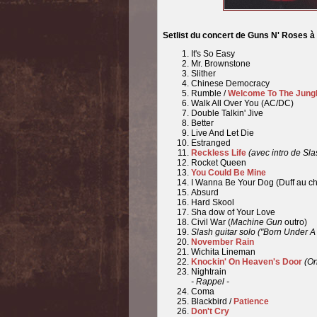
Setlist du concert de Guns N' Roses 
It's So Easy
Mr. Brownstone
Slither
Chinese Democracy
Rumble /
Welcome To The Jung
Walk All Over You (AC/DC)
Double Talkin' Jive
Better
Live And Let Die
Estranged
Reckless Life
(avec intro de Sl
Rocket Queen
You Could Be Mine
I Wanna Be Your Dog (Duff au ch
Absurd
Hard Skool
Sha dow of Your Love
Civil War (
Machine Gun
outro)
Slash guitar solo ("Born Under A
November Rain
Wichita Lineman
Knockin' On Heaven's Door
(On
Nightrain
- Rappel -
Coma
Blackbird /
Patience
Don't Cry