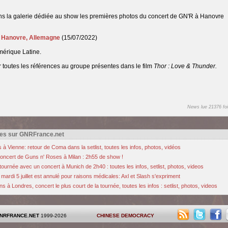
ans la galerie dédiée au show les premières photos du concert de GN'R à Hanovre
à Hanovre, Allemagne
(15/07/2022)
mérique Latine.
r toutes les références au groupe présentes dans le film
Thor : Love & Thunder.
News lue 21376 foi
es sur GNRFrance.net
 Vienne: retour de Coma dans la setlist, toutes les infos, photos, vidéos
 concert de Guns n' Roses à Milan : 2h55 de show !
ournée avec un concert à Munich de 2h40 : toutes les infos, setlist, photos, videos
ardi 5 juillet est annulé pour raisons médicales: Axl et Slash s'expriment
à Londres, concert le plus court de la tournée, toutes les infos : setlist, photos, videos
NRFRANCE.NET
1999-2026
CHINESE DEMOCRACY