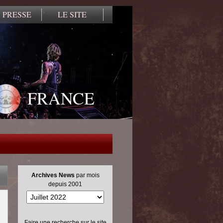
 PRESSE
LE SITE
FRANCE
Archives News
par mois
depuis 2001
Faire une recherche sur le site