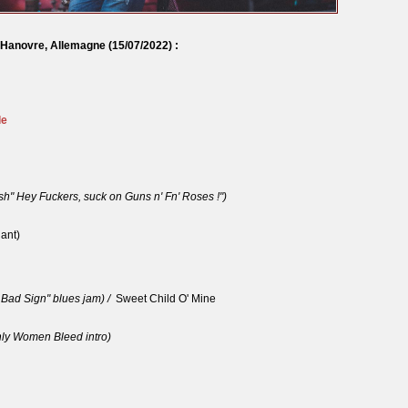
à Hanovre, Allemagne
(15/07/2022) :
le
ash" Hey Fuckers, suck on Guns n' Fn' Roses !")
ant)
 Bad Sign" blues jam) /
Sweet Child O' Mine
ly Women Bleed intro)