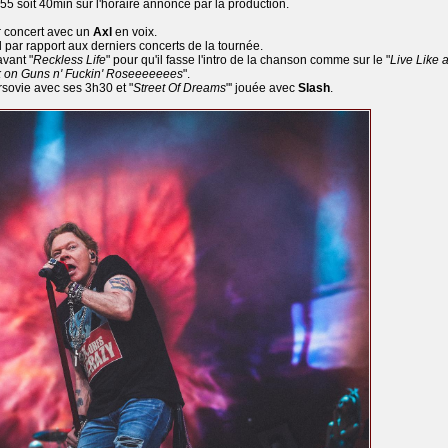
5 soit 40min sur l'horaire annoncé par la production.
r concert avec un
Axl
en voix.
l par rapport aux derniers concerts de la tournée.
avant "
Reckless Life
" pour qu'il fasse l'intro de la chanson comme sur le "
Live Like 
 on Guns n' Fuckin' Roseeeeeees
".
arsovie avec ses 3h30 et "
Street Of Dreams
"' jouée avec
Slash
.