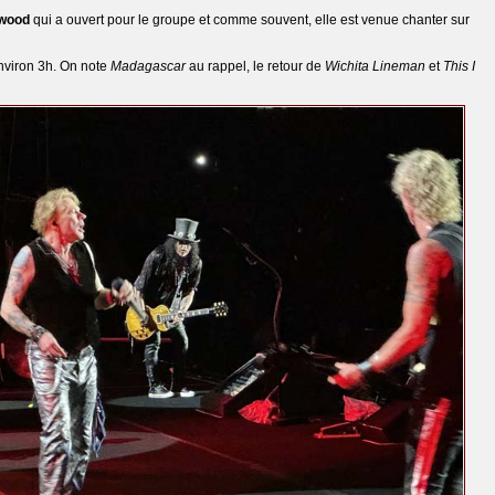
rwood
qui a ouvert pour le groupe et comme souvent, elle est venue chanter sur
nviron 3h. On note
Madagascar
au rappel, le retour de
Wichita Lineman
et
This I