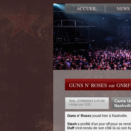
ACCUEIL
NEWS
GUNS N' ROSES sur GNR
Carrie 
Dim. 27/08/2023 à 07:02
rédigé par S2B
Nashvill
Guns n' Roses
jouait hier à Nashville.
Slash
a profité d'un jour off pour se ren
Duff
s'est rendu de son côté là où son fu