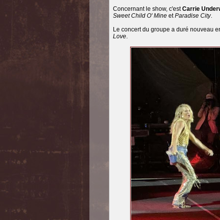
Concernant le show, c'est
Carrie Unde
Sweet Child O' Mine
et
Paradise City
.
Le concert du groupe a duré nouveau e
Love
.