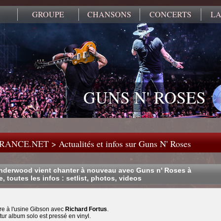
GROUPE
CHANSONS
CONCERTS
LA
GUNS N' ROSES
FRANCE.NET
>
Actualités et infos sur Guns N' Roses
Underwood vient chanter à nouveau avec Guns n' Roses à
e, toutes les infos : setlist, photos, videos
dre à l'usine Gibson avec
Richard Fortus
.
tur album solo est pressé en vinyl.