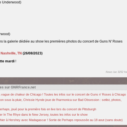
ie Underwood)
erwood)
ans la galerie dédiée au show les premières photos du concert de Guns N' Roses
à
Nashville, TN
(26/08/2023)
tte mardi
!
News lue 3252 foi
es sur GNRFrance.net
la vague de chaleur de Chicago ! Toutes les infos sur le concert de Guns n' Roses à Chicago
n sous la pluie, Chrissie Hynde joue de l'harmonica sur Bad Obsession : setlist, photos,
rhaps, joué pour la première fois en live lors du concert de Pittsburgh
r In The Rhye dans le New Jersey, toutes les infos sur le show
hier à Hershey avec Madagascar ! Sortie de Perhaps repoussée au 18 aout (sans doute)