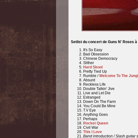
Setlist du concert de Guns N' Roses à
It's So Easy
Bad Obsession
Chinese Democracy
Slither
Hard Skool
Pretty Tied Up
Rumble /
Welcome To The Jung
Absurd
Reckless Life
Double Talkin' Jive
Live and Let Die
Estranged
Down On The Farm
You Could Be Mine
T.V Eye
Anything Goes
Perhaps
Rocket Queen
Civil War
This I Love
Band introduction / Slash guitar 