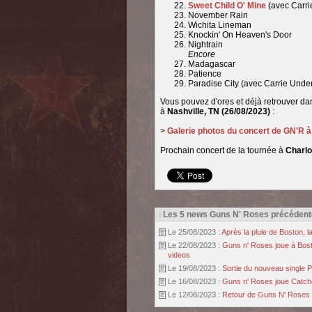
Sweet Child O' Mine
(avec Carr
November Rain
Wichita Lineman
Knockin' On Heaven's Door
Nightrain
Encore
Madagascar
Patience
Paradise City (avec Carrie Und
Vous pouvez d'ores et déjà retrouver d
à
Nashville, TN
(26/08/2023)
:
>
Galerie photos du concert de GN'R 
Prochain concert de la tournée à
Charlo
|
Les 5 news Guns N' Roses précédent
Le 25/08/2023 :
Après la pluie de Boston, 
Le 22/08/2023 :
Guns n' Roses joue à Bosto
videos
Le 19/08/2023 :
Sortie du nouveau single Pe
Le 16/08/2023 :
Guns n' Roses joue Catche
Le 12/08/2023 :
Retour de Guns N' Roses 