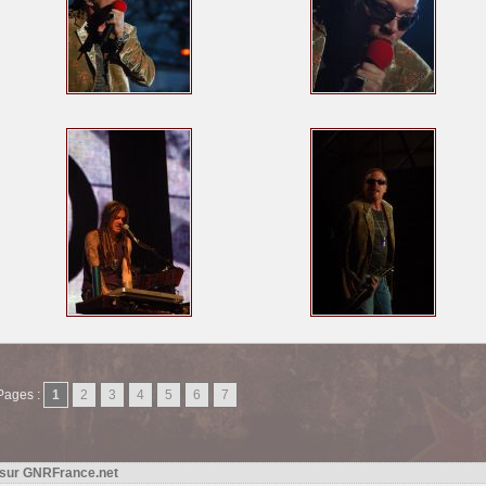
Pages :
1
2
3
4
5
6
7
 sur GNRFrance.net