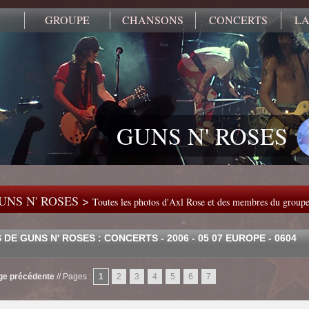
GROUPE
CHANSONS
CONCERTS
LA
GUNS N' ROSES
UNS N' ROSES >
Toutes les photos d'Axl Rose et des membres du group
DE GUNS N' ROSES : CONCERTS - 2006 - 05 07 EUROPE - 0604
age précédente
//
Pages :
1
2
3
4
5
6
7