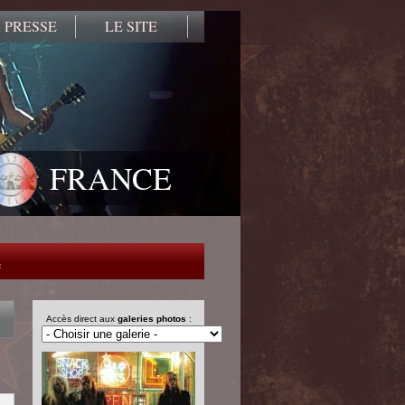
 PRESSE
LE SITE
FRANCE
e
Accès direct aux
galeries photos
: