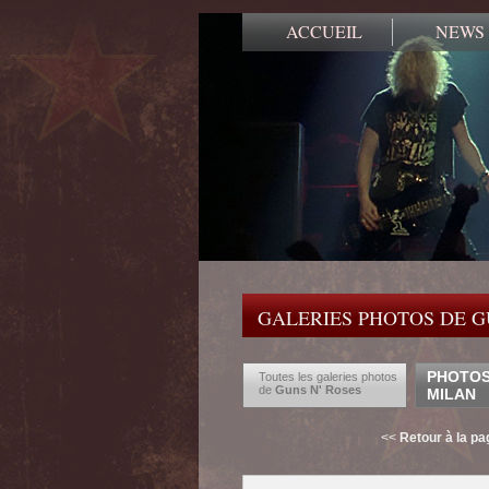
ACCUEIL
NEWS
GALERIES PHOTOS DE G
PHOTOS 
Toutes les galeries photos
de
Guns N' Roses
MILAN
<<
Retour à la p