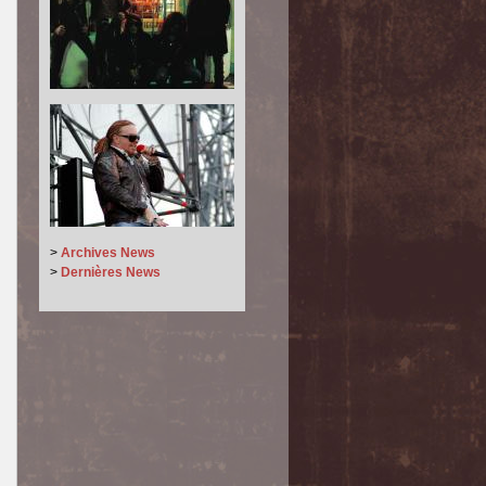
>
Archives News
>
Dernières News