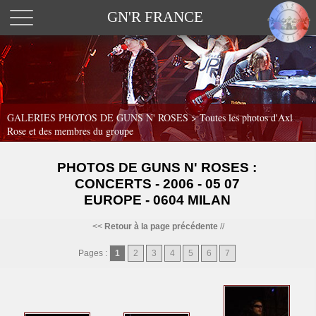
GN'R FRANCE
GALERIES PHOTOS DE GUNS N' ROSES >
Toutes les photos d'Axl
Rose et des membres du groupe
PHOTOS DE GUNS N' ROSES :
CONCERTS - 2006 - 05 07
EUROPE - 0604 MILAN
<<
Retour à la page précédente
//
Pages :
1
2
3
4
5
6
7