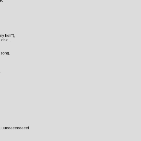
e,
my hell*),
 else ,
s song.
,
uuuuuueeeeeeeeee!