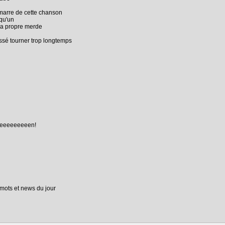
 marre de cette chanson
lqu'un
 ma propre merde
ssé tourner trop longtemps
eeeeeeeeeeen!
 mots et news du jour