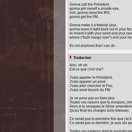
Gonna call the President,
gonna get myself a private eye,
ooh, gonna need the IRS,
gonna get the FBI,
Gonna make it a federal case,
gonna wave it right back out in your fac
re-invent it with your word and your ne
where (*truth hangs over*) and your hea
It's not anymore that I can do...
Traduction
Non, oh oh,
Est-ce que c'est vrai?
J'vais appeler le Président,
J'vais appeler un privé,
J'vais aller chercher le Fisc,
J'vais avoir besoin du FBI
Je ne peux pas en faire plus
Toutes ces raisons que tu évoques, j'en
Alors si tu invoques le 5ème amendem
Qu'au final tes charges sont retenues
Ce serait pas la première fois que j'ai to
Ce serait pas la dernière, je suis sûr qu
Toutes ces rumeurs dont je pourrais par