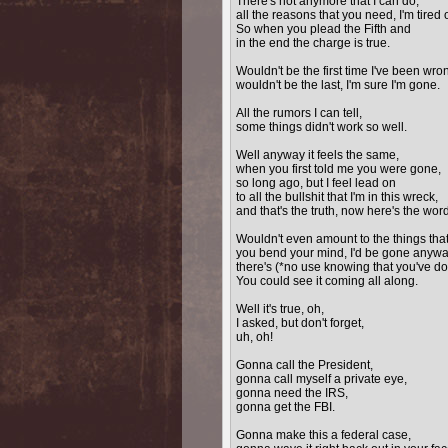
There's not anymore that I can do,
all the reasons that you need, I'm tired 
So when you plead the Fifth and
in the end the charge is true.
Wouldn't be the first time I've been wro
wouldn't be the last, I'm sure I'm gone.
All the rumors I can tell,
some things didn't work so well.
Well anyway it feels the same,
when you first told me you were gone,
so long ago, but I feel lead on
to all the bullshit that I'm in this wreck,
and that's the truth, now here's the word
Wouldn't even amount to the things that 
you bend your mind, I'd be gone anywa
there's (*no use knowing that you've do
You could see it coming all along.
Well it's true, oh,
I asked, but don't forget,
uh, oh!
Gonna call the President,
gonna call myself a private eye,
gonna need the IRS,
gonna get the FBI.
Gonna make this a federal case,