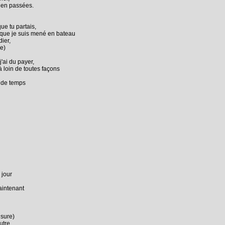
bien passées.
ue tu partais,
ns que je suis mené en bateau
ier,
re)
'ai du payer,
jà loin de toutes façons
t de temps
 jour
aintenant
 sure)
utre