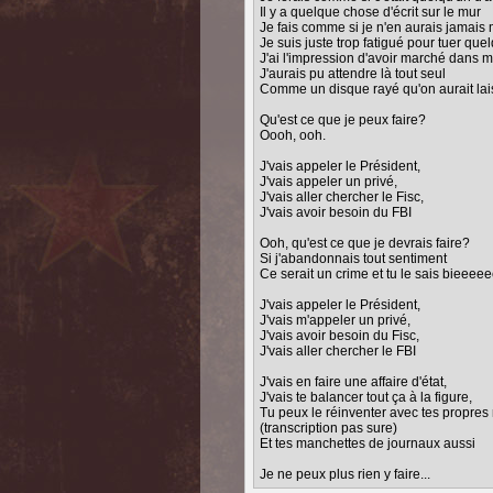
Il y a quelque chose d'écrit sur le mur
Je fais comme si je n'en aurais jamais
Je suis juste trop fatigué pour tuer que
J'ai l'impression d'avoir marché dans
J'aurais pu attendre là tout seul
Comme un disque rayé qu'on aurait lai
Qu'est ce que je peux faire?
Oooh, ooh.
J'vais appeler le Président,
J'vais appeler un privé,
J'vais aller chercher le Fisc,
J'vais avoir besoin du FBI
Ooh, qu'est ce que je devrais faire?
Si j'abandonnais tout sentiment
Ce serait un crime et tu le sais bieee
J'vais appeler le Président,
J'vais m'appeler un privé,
J'vais avoir besoin du Fisc,
J'vais aller chercher le FBI
J'vais en faire une affaire d'état,
J'vais te balancer tout ça à la figure,
Tu peux le réinventer avec tes propres
(transcription pas sure)
Et tes manchettes de journaux aussi
Je ne peux plus rien y faire...