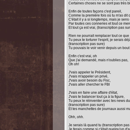
Certaines choses ne se sont pas très 
Enfin de toutes façons c'est pareil,
Comme la première fois où tu m'as dit q
C'était il y a si longtemps, mais je se
Par toutes ces conneries et tout ce merd
Et tout ça est vrai, (transcription pas su
Rien ne pourrait remplacer tout ce que j
Tu peux te torturer l'esprit, je serais dé
(transcription pas sure)
Tu pouvais le voir venir depuis un bou
Enfin c'est vrai, oh
Que j'ai demandé, mais n'oublies pas,
Oh oh!
J'vais appeler le Président,
J'vais m'appeler un privé,
J'vais avoir besoin du Fisc,
J'vais aller chercher le FBI
J'vais en faire une affaire d'état,
J'vais te balancer tout ça à la figure,
Tu peux le réinventer avec tes news du
(transcription pas sure)
Et tes manchettes de journaux aussi m
Ohh, ohh.
Je serais là quand tu (transcription pas
Je ferais comme si c'était quelqu'un d'a