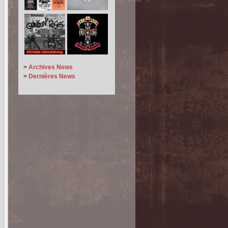
>
Archives News
>
Dernières News