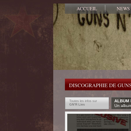
ACCUEIL
NEWS
DISCOGRAPHIE DE GUNS
ALBUM D
Toutes les infos sur
GN'R Lies
Un album