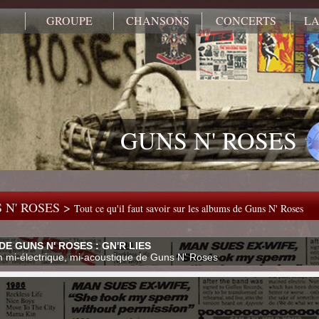
GROUPE
CHANSONS
CONCERTS
LA
GUNS N' ROSES
 N' ROSES >
Tout ce qu'il faut savoir sur les albums de Guns N' Roses
E GUNS N' ROSES : GN'R LIES
 mi-électrique, mi-acoustique de Guns N' Roses