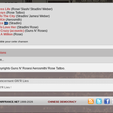
ess Life
(Rose/ Slash/ Stradlin/ Weber)
Boys
(Rose Tattoo)
To The City
(Stradlin/ James/ Weber)
 Kin
(Aerosmith)
nce
(Stradlin)
To Love Her
(Stradlin/ Rose)
 Crazy (acoustic)
(Guns N' Roses)
 A Million
(Rose)
nible pour cette chanson
tions
...
yrights Guns N' Roses/ Aerosmith/ Rose Tattoo.
oncernant GN'R Lies
'R Lies
!
NRFRANCE.NET
1999-2026
CHINESE DEMOCRACY