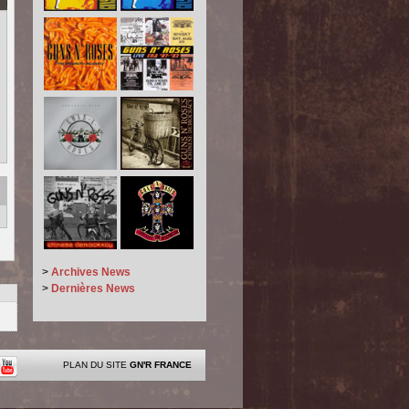
>
Archives News
>
Dernières News
PLAN DU SITE
GN'R FRANCE