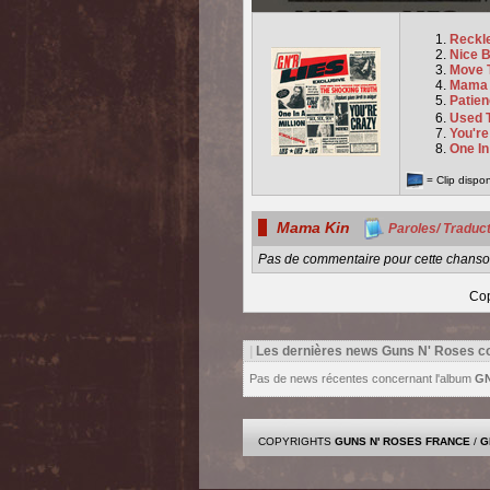
Reckl
Nice 
Move 
Mama
Patie
Used 
You're
One In
= Clip dispo
Mama Kin
Paroles/ Traduc
Pas de commentaire pour cette chanson
Cop
|
Les dernières news Guns N' Roses c
Pas de news récentes concernant l'album
GN
COPYRIGHTS
GUNS N' ROSES FRANCE
/
G