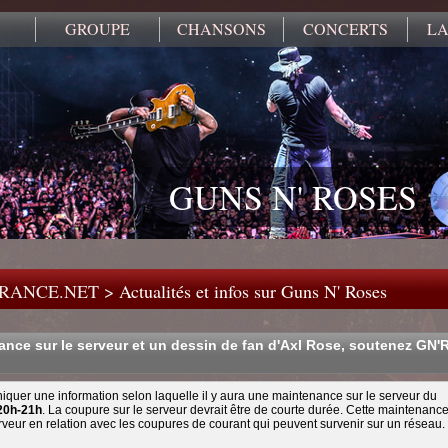
GROUPE
CHANSONS
CONCERTS
LA
GUNS N' ROSES
FRANCE.NET
>
Actualités et infos sur Guns N' Roses
nce sur le serveur et un dessin de fan d'Axl Rose, soutenez GN'
quer une information selon laquelle il y aura une maintenance sur le serveur du
20h-21h
. La coupure sur le serveur devrait être de courte durée. Cette maintenanc
erveur en relation avec les coupures de courant qui peuvent survenir sur un réseau.