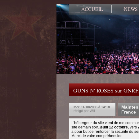
ACCUEIL
NEWS
GUNS N' ROSES sur GNR
Maintena
Mer. 11/10/2006 à 14:18
rédigé par Will
France
L'hébergeur du site vient de me communi
site demain soir,
jeudi 12 octobre
, vers
a pour but de renforcer la sécurité du s
Merci de votre compréhension.