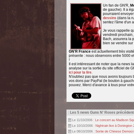
Un fan de GN'R,
M
de gauche). Il a ég
pourraient envoyer 
dessins
(dans la r
sentez l'âme d'un ar
Je vous rappelle q
vendredi prochain,
Bach, assurera la p
bien se vendre sur 
GN'R France
est actuellement très visit
présente : nous observons entre 5000 et
!
Il est intéressant de noter que la news l
analyse sur la sortie du site officiel d
ici pour la lire
.
N'oubliez pas que nous avons toujours b
vos dons par PayPal (le bouton à gauche
pouvez. Merci d'avance à tous pour votre 
|
Les 5 news Guns N' Roses précédent
Le 11/10/2006 :
Le concert au Madison Squ
Le 10/10/2006 :
Nightrain live à Donington
Le 08/10/2006 :
Sortie de Chinese Democrac