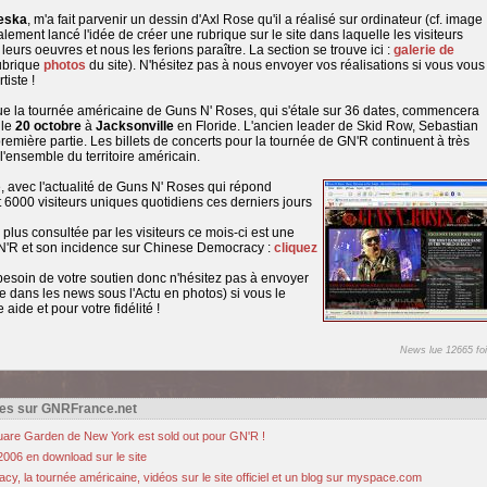
eska
, m'a fait parvenir un dessin d'Axl Rose qu'il a réalisé sur ordinateur (cf. image
alement lancé l'idée de créer une rubrique sur le site dans laquelle les visiteurs
leurs oeuvres et nous les ferions paraître. La section se trouve ici :
galerie de
ubrique
photos
du site). N'hésitez pas à nous envoyer vos réalisations si vous vous
tiste !
ue la tournée américaine de Guns N' Roses, qui s'étale sur 36 dates, commencera
 le
20 octobre
à
Jacksonville
en Floride. L'ancien leader de Skid Row, Sebastian
remière partie. Les billets de concerts pour la tournée de GN'R continuent à très
l'ensemble du territoire américain.
é, avec l'actualité de Guns N' Roses qui répond
 6000 visiteurs uniques quotidiens ces derniers jours
a plus consultée par les visiteurs ce mois-ci est une
e GN'R et son incidence sur Chinese Democracy :
cliquez
esoin de votre soutien donc n'hésitez pas à envoyer
 dans les news sous l'Actu en photos) si vous le
aide et pour votre fidélité !
News lue 12665 foi
es sur GNRFrance.net
are Garden de New York est sold out pour GN'R !
 2006 en download sur le site
y, la tournée américaine, vidéos sur le site officiel et un blog sur myspace.com