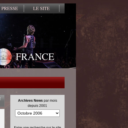
 PRESSE
LE SITE
FRANCE
R
Archives News
par mois
depuis 2001
e
Faire une recherche sur le site