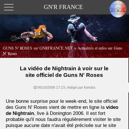
GN'R FRANCE
GUNS N' ROSES sur GNRFRANCE.NET
>
Actualités et infos sur Guns
N' Roses
La vidéo de Nightrain à voir sur le
site officiel de Guns N' Roses
06/10/2006 17:23, rédigé par Kendra
Une bonne surprise pour le week-end, le site officiel
des Guns N' Roses vient de mettre en ligne la
video
de Nightrain
, live à Donington 2006. Il est fort
probable qu'il nous faudra régulièrement visiter le site
puisque aucune date n'avait été précisée sur le site