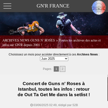
GN'R FRANCE
ARCHIVES NEWS GUNS N' ROSES >
Toutes les archives des actus et
infos sur GN'R depuis 2001 !
Choisissez un mois pour accéder directement à ces
Archives News
:
Pages :
1
2
Concert de Guns n' Roses à
Istanbul, toutes les infos : retour
de Out Ta Get Me dans la setlist !
03/06/2025 02:49, rédigé par S2B