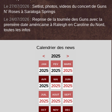
Le 27/07/2026 :
Setlist, photos, videos du concert de Guns
N' Roses à Saratoga Springs
Le 24/07/2026 :
Reprise de la tournée des Guns avec la
première date américaine à Raleigh en Caroline du Nord,
toutes les infos
Calendrier des news
<
2025
>
JAN
FEV
MARS
2025
2025
2025
AVR
MAI
JUIN
2025
2025
2025
JUIL
AOUT
SEPT
2025
2025
2025
OCT
NOV
DEC