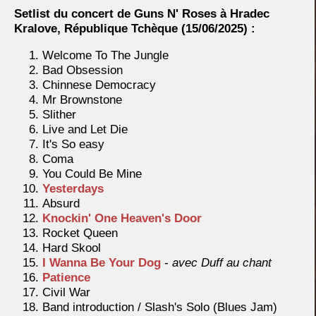
Setlist du concert de Guns N' Roses à Hradec
Kralove, République Tchèque
(15/06/2025) :
Welcome To The Jungle
Bad Obsession
Chinnese Democracy
Mr Brownstone
Slither
Live and Let Die
It's So easy
Coma
You Could Be Mine
Yesterdays
Absurd
Knockin' One Heaven's Door
Rocket Queen
Hard Skool
I Wanna Be Your Dog
-
avec Duff au chant
Patience
Civil War
Band introduction / Slash's Solo (Blues Jam)