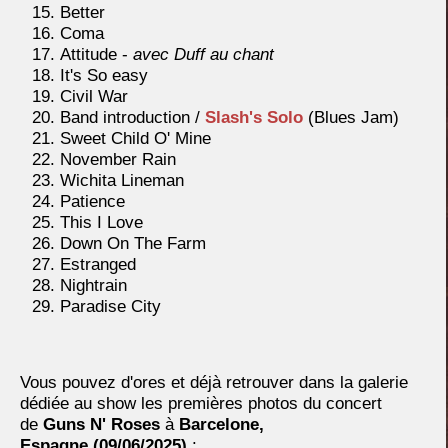
Better
Coma
Attitude -
avec Duff au chant
It's So easy
Civil War
Band introduction /
Slash's Solo
(Blues Jam)
Sweet Child O' Mine
November Rain
Wichita Lineman
Patience
This I Love
Down On The Farm
Estranged
Nightrain
Paradise City
Vous pouvez d'ores et déjà retrouver dans la galerie
dédiée au show les premières photos du concert
de
Guns N' Roses
à
Barcelone,
Espagne
(09/06/2025)
: