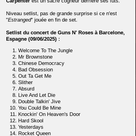
Carpenter
est un sacré cogneur derrière ses fûts.
Niveau setlist, pas de grande surprise si ce n'est
"
Estranged
" jouée en fin de set.
Setlist du concert de Guns N' Roses à Barcelone,
Espagne
(09/06/2025) :
Welcome To The Jungle
Mr Brownstone
Chinese Democracy
Bad Obsession
Out Ta Get Me
Slither
Absurd
Live And Let Die
Double Talkin' Jive
You Could Be Mine
Knockin' On Heaven's Door
Hard Skool
Yesterdays
Rocket Queen