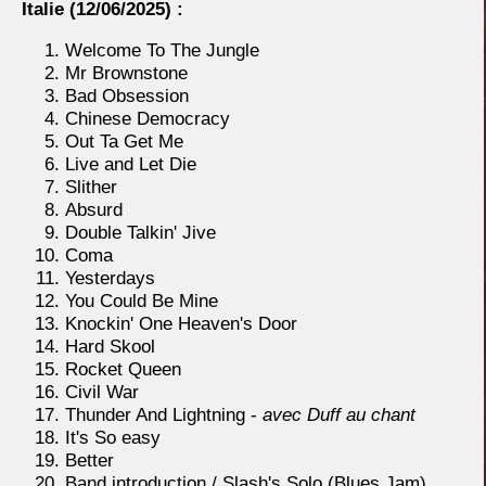
Italie
(12/06/2025) :
Welcome To The Jungle
Mr Brownstone
Bad Obsession
Chinese Democracy
Out Ta Get Me
Live and Let Die
Slither
Absurd
Double Talkin' Jive
Coma
Yesterdays
You Could Be Mine
Knockin' One Heaven's Door
Hard Skool
Rocket Queen
Civil War
Thunder And Lightning -
avec Duff au chant
It's So easy
Better
Band introduction / Slash's Solo (Blues Jam)