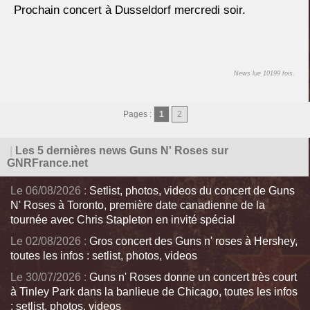
Prochain concert à Dusseldorf mercredi soir.
News lue 10199 fois.
Pages :
1
2
|
Les 5 dernières news Guns N' Roses sur
GNRFrance.net
Le 06/08/2026 :
Setlist, photos, videos du concert de Guns
N' Roses à Toronto, première date canadienne de la
tournée avec Chris Stapleton en invité spécial
Le 02/08/2026 :
Gros concert des Guns n' roses à Hershey,
toutes les infos : setlist, photos, videos
Le 30/07/2026 :
Guns n' Roses donne un concert très court
à Tinley Park dans la banlieue de Chicago, toutes les infos
: setlist, photos, videos