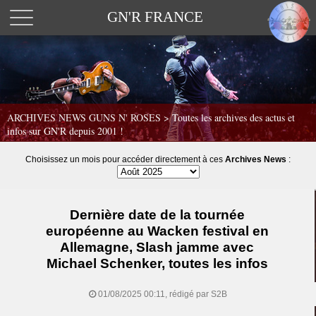
GN'R FRANCE
ARCHIVES NEWS GUNS N' ROSES >
Toutes les archives des actus et
infos sur GN'R depuis 2001 !
Choisissez un mois pour accéder directement à ces
Archives News
:
Dernière date de la tournée
européenne au Wacken festival en
Allemagne, Slash jamme avec
Michael Schenker, toutes les infos
01/08/2025 00:11, rédigé par S2B