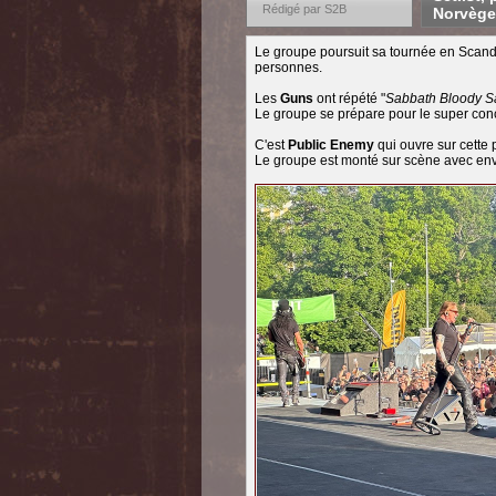
Rédigé par S2B
Norvège
Le groupe poursuit sa tournée en Scan
personnes.
Les
Guns
ont répété "
Sabbath Bloody S
Le groupe se prépare pour le super con
C'est
Public Enemy
qui ouvre sur cette 
Le groupe est monté sur scène avec envi