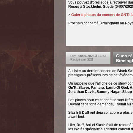
Vous pouvez d'ores et déjà retrouver da
Roses
à
Stockholm, Suède
(04/07/202
>
Galerie photos du concert de GN'R 
Prochain concert à Birmingham au Royau
Guns n' 
Dim. 06/07/2025 à 13:43
Rédigé par S2B
Birmingh
Assister au dernier concert de
Black Sa
prestigieux présents lors de cet événem
On rappelle que l'affiche de ce show comp
Gn'R, Slayer, Pantera, Lamb Of God, A
Jonathan Davis, Sammy Hagar, Sleep 
Les places pour ce concert se sont litté
Devant cette forte demande, il fallait a
Slash
&
Duff
ont déjà collaboré à plusi
avant tout.
Hier,
Duff
,
Axl
et
Slash
était de retour à
les invités spéciaux au dernier concert