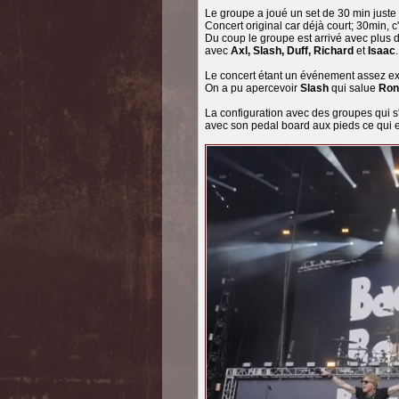
Le groupe a joué un set de 30 min juste
Concert original car déjà court; 30min, 
Du coup le groupe est arrivé avec plus d'
avec
Axl, Slash, Duff, Richard
et
Isaac
.
Le concert étant un événement assez exc
On a pu apercevoir
Slash
qui salue
Ron
La configuration avec des groupes qui s
avec son pedal board aux pieds ce qui es