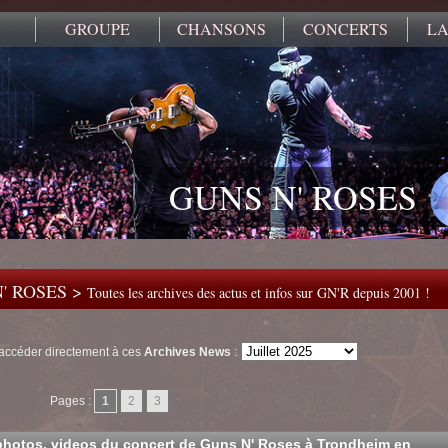
GROUPE
CHANSONS
CONCERTS
LA
GUNS N' ROSES
' ROSES >
Toutes les archives des actus et infos sur GN'R depuis 2001 !
accéder directement à ces
Archives News
:
Pages :
1
2
3
 photos, videos du concert de Guns N' Roses à Trondheim en