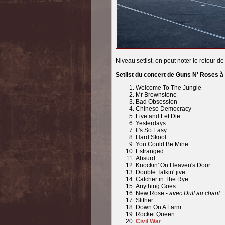
Niveau setlist, on peut noter le retour de 
Setlist du concert de Guns N' Roses 
Welcome To The Jungle
Mr Brownstone
Bad Obsession
Chinese Democracy
Live and Let Die
Yesterdays
It's So Easy
Hard Skool
You Could Be Mine
Estranged
Absurd
Knockin' On Heaven's Door
Double Talkin' jive
Catcher in The Rye
Anything Goes
New Rose -
avec Duff au chant
Slither
Down On A Farm
Rocket Queen
Civil War