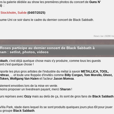
ns la galerie dédiée au show les premières photos du concert de
Guns N'
5)
:
à
Stockholm, Suède
(04/07/2025)
me-Uni ce soir dans le cadre du dernier concert de Black Sabbath.
News lue 19286 foi
Roses participe au dernier concert de Black Sabbath à
am : setlist, photos, videos
bbath
, c'est déjà quelque chose mais s'y produire, comme tous les guests
ent c'est quelque chose !
orte les plus gros artistes de l'industrie du métal à savoir
METALLICA, TOOL,
nthrax
, ... et toute une floppée d'invités comme
Billy Corgan, Tom Morello, Ghost,
Token, Wolfgang Van Halen
et l'acteur
Jason Momoa
.
ralement envolées lors de la mise en vente.
u moins proposer un livestream payant, merci
Sharon
!
eurs reprises avec
Ozzy
mais au delà de ça, ils sont de gros fans de
Black Sabbath
 Villa Park, stade dans lequel ils se sont produits quelques jours plus tôt pour jouer
 du groupe
Black Sabbath
.