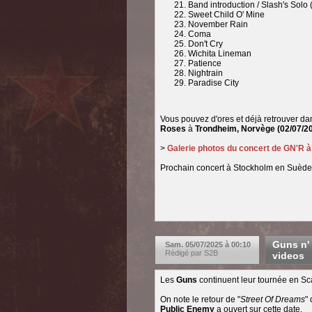
Band introduction / Slash's Solo
Sweet Child O' Mine
November Rain
Coma
Don't Cry
Wichita Lineman
Patience
Nightrain
Paradise City
Vous pouvez d'ores et déjà retrouver da
Roses
à
Trondheim, Norvège
(02/07/2
>
Galerie photos du concert de GN'R 
Prochain concert à Stockholm en Suède 
Guns n' 
Sam. 05/07/2025 à 00:10
Rédigé par S2B
videos
Les
Guns
continuent leur tournée en Sc
On note le retour de "
Street Of Dreams
"
Public Enemy
a ouvert sur cette date.