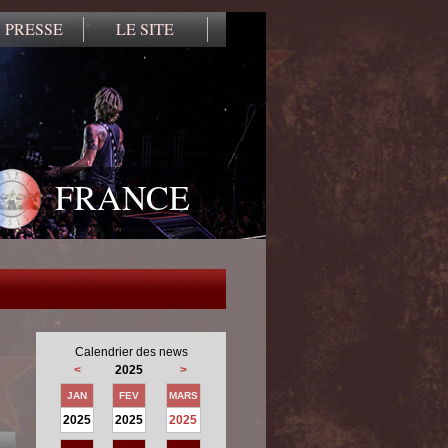
 PRESSE
LE SITE
FRANCE
Calendrier des news
<
2025
>
JAN
FEV
MARS
2025
2025
2025