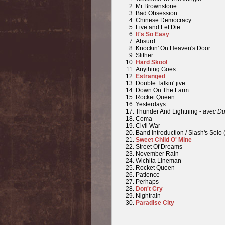
Mr Brownstone
Bad Obsession
Chinese Democracy
Live and Let Die
It's So Easy
Absurd
Knockin' On Heaven's Door
Slither
Hard Skool
Anything Goes
Estranged
Double Talkin' jive
Down On The Farm
Rocket Queen
Yesterdays
Thunder And Lightning -
avec Du
Coma
Civil War
Band introduction / Slash's Solo
Sweet Child O' Mine
Street Of Dreams
November Rain
Wichita Lineman
Rocket Queen
Patience
Perhaps
Don't Cry
Nightrain
Paradise City