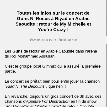
Toutes les infos sur le concert de
Guns N' Roses à Riyad en Arabie
Saoudite : retour de My Michelle et
You're Crazy !
24/05/2025 10:36, rédigé par S2B
Les
Guns
de retour en Arabie Saoudite dans l'arena
du Roi Mohammed Abdullah.
C'est le groupe local Gimmix qui a assuré la première
partie.
Le concert se prétait bien pour enfin jouer la chanson
"
Riad N' The Bedouins
", que neni !
En revanche, toujours un gros concert de 3h avec des
chansons d'
Appetite For Destruction
en fin de show
"
My Michelle"
et
"You're Crazy"
de retour,
"Double