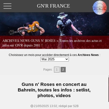
GN'R FRANCE
ARCHIVES NEWS GUNS N' ROSES >
Toutes les archives des actus et
infos sur GN'R depuis 2001 !
Choisissez un mois pour accéder directement à ces
Archives News
:
Pages :
1
2
Guns n' Roses en concert au
Bahreïn, toutes les infos : setlist,
photos, videos
21/05/2025 13:02, rédigé par S2B