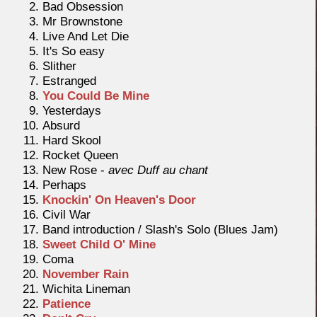
Bad Obsession
Mr Brownstone
Live And Let Die
It's So easy
Slither
Estranged
You Could Be Mine
Yesterdays
Absurd
Hard Skool
Rocket Queen
New Rose -
avec Duff au chant
Perhaps
Knockin' On Heaven's Door
Civil War
Band introduction / Slash's Solo (Blues Jam)
Sweet Child O' Mine
Coma
November Rain
Wichita Lineman
Patience