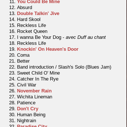
You Could Be Mine
Absurd
Double Talkin' Jive
Hard Skool
Reckless Life
Rocket Queen
I wanna Be Your Dog -
avec Duff au chant
Reckless Life
Knockin' On Heaven's Door
Coma
Better
Band introduction / Slash's Solo (Blues Jam)
Sweet Child O' Mine
Catcher In The Rye
Civil War
November Rain
Wichita Lineman
Patience
Don't Cry
Human Being
Nightrain
Paradise City