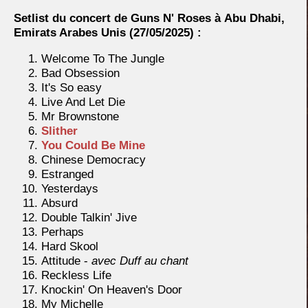
Setlist du concert de Guns N' Roses à Abu Dhabi,
Emirats Arabes Unis
(27/05/2025) :
Welcome To The Jungle
Bad Obsession
It's So easy
Live And Let Die
Mr Brownstone
Slither
You Could Be Mine
Chinese Democracy
Estranged
Yesterdays
Absurd
Double Talkin' Jive
Perhaps
Hard Skool
Attitude -
avec Duff au chant
Reckless Life
Knockin' On Heaven's Door
My Michelle