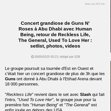
News lue 2471 fois.
Concert grandiose de Guns N'
Roses à Abu Dhabi avec Human
Being, retour de Reckless Life,
The General, Used To Love Her :
setlist, photos, videos
28/05/2025 05:23, rédigé par S2B
Le groupe poursuit sa tournée d'Est en Ouest et
c'était hier un concert grandiose de plus de 3h que les
Guns
ont donné à Abu Dhabi à l'Etihad Arena devant
18 000 personnes.
"
Reckless Life
" revient dans le set avec
Slash
qui fait
l'intro, "
Used To Love Her
", le groupe joue pour la
première fois "
Human Being
" et "
The General
" est
enfin jouée en dehors des USA.