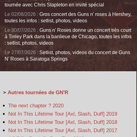
tournée avec Chris Stapleton en invité spécial
Le 02/08/2026 :
Gros concert des Guns n' roses à Hershey,
toutes les infos : setlist, photos, videos
Le 30/07/2026 :
Guns n' Roses donne un concert très court
à Tinley Park dans la banlieue de Chicago, toutes les infos
: setlist, photos, videos
Le 27/07/2026 :
Setlist, photos, videos du concert de Guns
N' Roses à Saratoga Springs
>
Autres tournées de GN'R
The next chapter ? 2020
Not In This Lifetime Tour [Axl, Slash, Duff] 2019
Not In This Lifetime Tour [Axl, Slash, Duff] 2018
Not In This Lifetime Tour [Axl, Slash, Duff] 2017