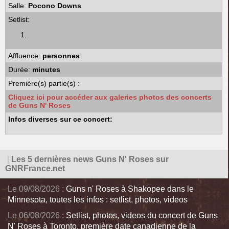
Salle:
Pocono Downs
Setlist:
Affluence:
personnes
Durée:
minutes
Première(s) partie(s) :
Cliquez ici pour accéder aux galeries photos des concerts
de Guns N' Roses
Infos diverses sur ce concert:
|
Les 5 dernières news Guns N' Roses sur
GNRFrance.net
Le 09/08/2026 :
Guns n' Roses à Shakopee dans le
Minnesota, toutes les infos : setlist, photos, videos
Le 06/08/2026 :
Setlist, photos, videos du concert de Guns
N' Roses à Toronto, première date canadienne de la