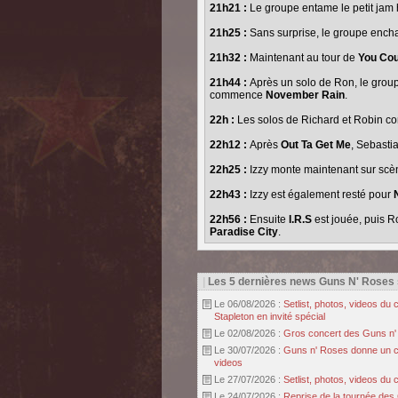
21h21 :
Le groupe entame le petit jam 
21h25 :
Sans surprise, le groupe ench
21h32 :
Maintenant au tour de
You Cou
21h44 :
Après un solo de Ron, le grou
commence
November Rain
.
22h :
Les solos de Richard et Robin c
22h12 :
Après
Out Ta Get Me
, Sebasti
22h25 :
Izzy monte maintenant sur sc
22h43 :
Izzy est également resté pour
22h56 :
Ensuite
I.R.S
est jouée, puis R
Paradise City
.
|
Les 5 dernières news Guns N' Roses
Le 06/08/2026 :
Setlist, photos, videos d
Stapleton en invité spécial
Le 02/08/2026 :
Gros concert des Guns n' r
Le 30/07/2026 :
Guns n' Roses donne un con
videos
Le 27/07/2026 :
Setlist, photos, videos d
Le 24/07/2026 :
Reprise de la tournée des 