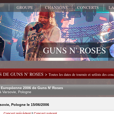
GROUPE
CHANSONS
CONCERTS
LA
GUNS N' ROSES
 DE GUNS N' ROSES >
Toutes les dates de tournée et setlists des co
 Européenne 2006 de Guns N' Roses
à Varsovie, Pologne
sovie, Pologne le 15/06/2006
Concert précédent
||
Concert suivant