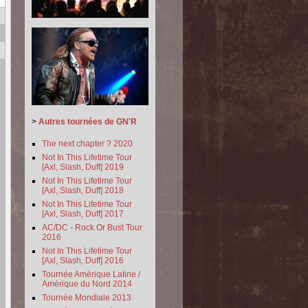
>
Autres tournées de GN'R
The next chapter ? 2020
Not In This Lifetime Tour
[Axl, Slash, Duff] 2019
Not In This Lifetime Tour
[Axl, Slash, Duff] 2018
Not In This Lifetime Tour
[Axl, Slash, Duff] 2017
AC/DC - Rock Or Bust Tour
2016
Not In This Lifetime Tour
[Axl, Slash, Duff] 2016
Tournée Amérique Latine /
Amérique du Nord 2014
Tournée Mondiale 2013