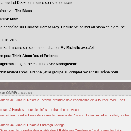
habituel et Dizzy commence son solo de piano.
aîne avec
The Blues
.
ld Be Mine
.
pe enchaîne sur
Chinese Democracy
. Ensuite Axl se met au piano et le groupe
ommencent.
an Bach monte sur scène pour chanter
My Michelle
avec Axl.
ène pour
Think About You
et
Patience
.
Nightrain
. Le groupe continue avec
Madagascar
.
obin revient après le rappel, et le groupe au complet revient sur scène pour
 sur GNRFrance.net
u concert de Guns N' Roses à Toronto, première date canadienne de la tournée avec Chris
oses à Hershey, toutes les infos : setlist, photos, videos
cert très court à Tinley Park dans la banlieue de Chicago, toutes les infos : setlist, photos,
u concert de Guns N' Roses à Saratoga Springs
Guns avec la première date américaine à Raleigh en Caroline du Nord, toutes les infos