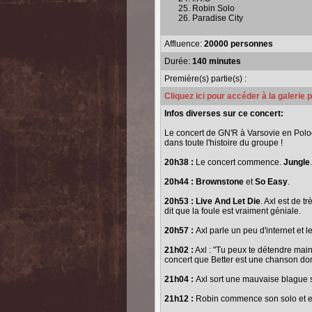
Robin Solo
Paradise City
Affluence:
20000 personnes
Durée:
140 minutes
Première(s) partie(s) :
Cliquez ici pour accéder à la galerie
Infos diverses sur ce concert:
Le concert de GN'R à Varsovie en Polo
dans toute l'histoire du groupe !
20h38 :
Le concert commence.
Jungle
20h44 :
Brownstone
et
So Easy
.
20h53 : Live And Let Die
. Axl est de t
dit que la foule est vraiment géniale.
20h57 :
Axl parle un peu d'internet et
21h02 :
Axl : "Tu peux te détendre maint
concert que Better est une chanson dont 
21h04 :
Axl sort une mauvaise blague sur
21h12 :
Robin commence son solo et 