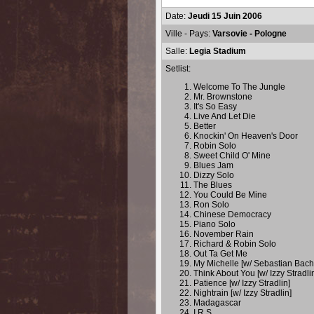
Date:
Jeudi 15 Juin 2006
Ville - Pays:
Varsovie - Pologne
Salle:
Legia Stadium
Setlist:
Welcome To The Jungle
Mr. Brownstone
It's So Easy
Live And Let Die
Better
Knockin' On Heaven's Door
Robin Solo
Sweet Child O' Mine
Blues Jam
Dizzy Solo
The Blues
You Could Be Mine
Ron Solo
Chinese Democracy
Piano Solo
November Rain
Richard & Robin Solo
Out Ta Get Me
My Michelle [w/ Sebastian Bach
Think About You [w/ Izzy Stradli
Patience [w/ Izzy Stradlin]
Nightrain [w/ Izzy Stradlin]
Madagascar
I.R.S