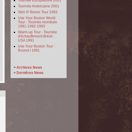
Tournée Européenne 2001
Tournée Américaine 2001
Skin N' Bones Tour 1993
Use Your Illusion World
Tour - Tournée mondiale
1991-1992-1993
Warm-up Tour - Tournée
d'échauffement Brésil -
USA 1991
Use Your Illusion Tour -
Round I 1991
>
Archives News
>
Dernières News