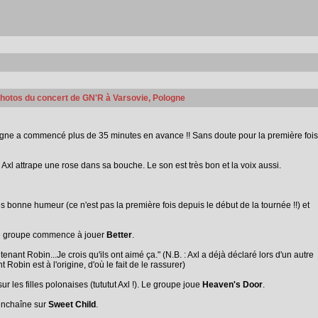
 photos du concert de GN'R à Varsovie, Pologne
gne a commencé plus de 35 minutes en avance !! Sans doute pour la première fois
. Axl attrape une rose dans sa bouche. Le son est très bon et la voix aussi.
rès bonne humeur (ce n'est pas la première fois depuis le début de la tournée !!) et
 le groupe commence à jouer
Better
.
enant Robin...Je crois qu'ils ont aimé ça." (N.B. : Axl a déjà déclaré lors d'un autre
Robin est à l'origine, d'où le fait de le rassurer)
 les filles polonaises (tututut Axl !). Le groupe joue
Heaven's Door
.
enchaîne sur
Sweet Child
.