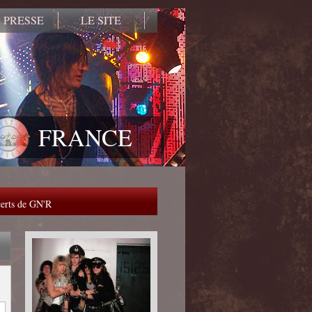
 PRESSE
LE SITE
FRANCE
ncerts de GN'R