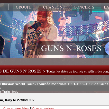
GROUPE
CHANSONS
CONCERTS
LA
GUNS N' ROSES
 DE GUNS N' ROSES >
Toutes les dates de tournée et setlists des co
r Illusion World Tour - Tournée mondiale 1991-1992-1993 de Guns
s
 Turin, Italy
, Italy le 27/06/1992
Concert précédent
||
Concert suivant