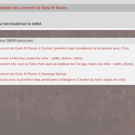
s photos des concerts de Guns N' Roses
son boulot sur la setlist.
 sur GNRFrance.net
u concert de Guns N' Roses à Toronto, première date canadienne de la tournée avec Chris
oses à Hershey, toutes les infos : setlist, photos, videos
cert très court à Tinley Park dans la banlieue de Chicago, toutes les infos : setlist, photos,
u concert de Guns N' Roses à Saratoga Springs
Guns avec la première date américaine à Raleigh en Caroline du Nord, toutes les infos