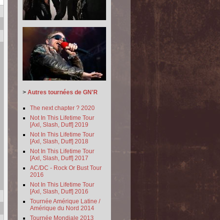
>
Autres tournées de GN'R
The next chapter ? 2020
Not In This Lifetime Tour
[Axl, Slash, Duff] 2019
Not In This Lifetime Tour
[Axl, Slash, Duff] 2018
Not In This Lifetime Tour
[Axl, Slash, Duff] 2017
AC/DC - Rock Or Bust Tour
2016
Not In This Lifetime Tour
[Axl, Slash, Duff] 2016
Tournée Amérique Latine /
Amérique du Nord 2014
Tournée Mondiale 2013