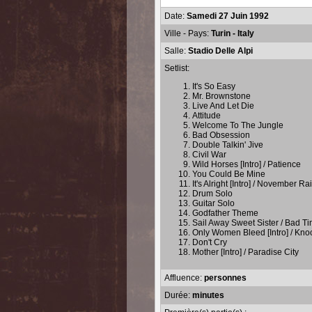
Date:
Samedi 27 Juin 1992
Ville - Pays:
Turin - Italy
Salle:
Stadio Delle Alpi
Setlist:
It's So Easy
Mr. Brownstone
Live And Let Die
Attitude
Welcome To The Jungle
Bad Obsession
Double Talkin' Jive
Civil War
Wild Horses [Intro] / Patience
You Could Be Mine
It's Alright [Intro] / November Ra
Drum Solo
Guitar Solo
Godfather Theme
Sail Away Sweet Sister / Bad Tim
Only Women Bleed [Intro] / Kno
Don't Cry
Mother [Intro] / Paradise City
Affluence:
personnes
Durée:
minutes