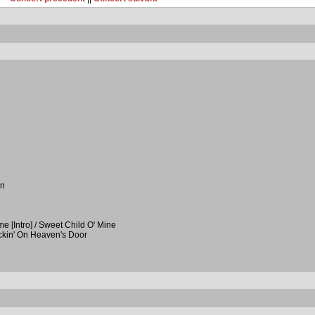
in
e [Intro] / Sweet Child O' Mine
ckin' On Heaven's Door