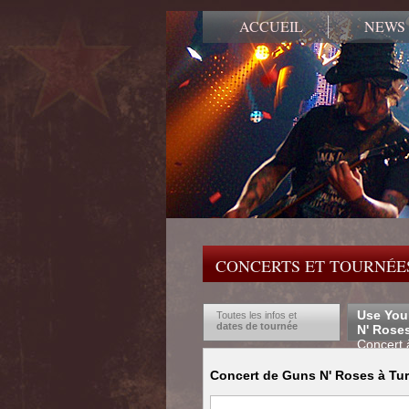
ACCUEIL
NEWS
CONCERTS ET TOURNÉES
Use You
Toutes les infos et
dates de tournée
N' Rose
Concert à
Concert de Guns N' Roses à Turin