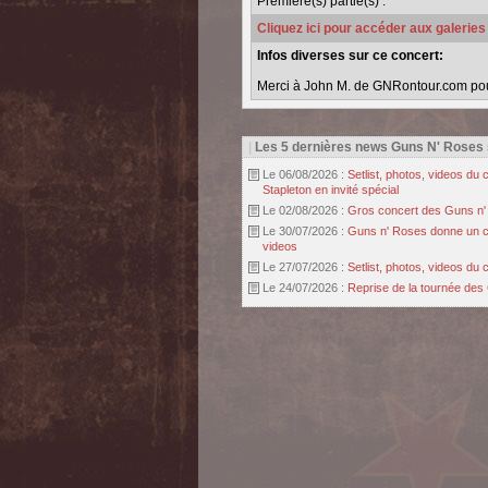
Première(s) partie(s) :
Cliquez ici pour accéder aux galerie
Infos diverses sur ce concert:
Merci à John M. de GNRontour.com pour 
|
Les 5 dernières news Guns N' Roses
Le 06/08/2026 :
Setlist, photos, videos d
Stapleton en invité spécial
Le 02/08/2026 :
Gros concert des Guns n' r
Le 30/07/2026 :
Guns n' Roses donne un con
videos
Le 27/07/2026 :
Setlist, photos, videos d
Le 24/07/2026 :
Reprise de la tournée des 