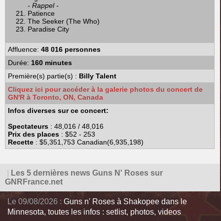
- Rappel -
Patience
The Seeker (The Who)
Paradise City
Affluence:
48 016 personnes
Durée:
160 minutes
Première(s) partie(s) :
Billy Talent
Cliquez ici pour accéder à la galerie photos du concert de
GN'R à Toronto, ON, Canada
Infos diverses sur ce concert:
Spectateurs
: 48,016 / 48,016
Prix des places
: $52 - 253
Recette
: $5,351,753
Canadian(6,935,198)
|
Les 5 dernières news Guns N' Roses sur
GNRFrance.net
Le 09/08/2026 :
Guns n' Roses à Shakopee dans le
Minnesota, toutes les infos : setlist, photos, videos