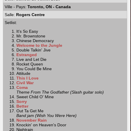
Ville - Pays:
Toronto, ON - Canada
Salle:
Rogers Centre
Setlist:
It's So Easy
Mr. Brownstone
Chinese Democracy
Welcome to the Jungle
Double Talkin' Jive
Estranged
Live and Let Die
Rocket Queen
You Could Be Mine
Attitude
This I Love
Civil War
Coma
Theme From The Godfather (Slash guitar solo)
Sweet Child O' Mine
Sorry
Better
Out Ta Get Me
Band jam (Wish You Were Here)
November Rain
Knockin' on Heaven's Door
Nightrain