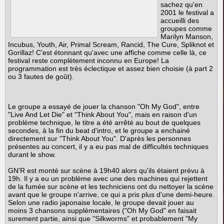
sachez qu'en
2001 le festival a
accueilli des
groupes comme
Marilyn Manson,
Incubus, Youth, Air, Primal Scream, Rancid, The Cure, Spliknot et
Gorillaz! C'est étonnant qu'avec une affiche comme celle là, ce
festival reste complètement inconnu en Europe! La
programmation est très éclectique et assez bien choisie (à part 2
ou 3 fautes de goût).
Le groupe a essayé de jouer la chanson "Oh My God", entre
"Live And Let Die" et "Think About You", mais en raison d'un
problème technique, le titre a été arrêté au bout de quelques
secondes, à la fin du beat d'intro, et le groupe a enchainé
directement sur "Think About You". D'après les personnes
présentes au concert, il y a eu pas mal de difficultés techniques
durant le show.
GN'R est monté sur scène à 19h40 alors qu'ils étaient prévu à
19h. Il y a eu un problème avec une des machines qui rejettent
de la fumée sur scène et les techniciens ont du nettoyer la scène
avant que le groupe n'arrive, ce qui a pris plus d'une demi-heure.
Selon une radio japonaise locale, le groupe devait jouer au
moins 3 chansons supplémentaires ("Oh My God" en faisait
surement partie, ainsi que "Silkworms" et probablement "My