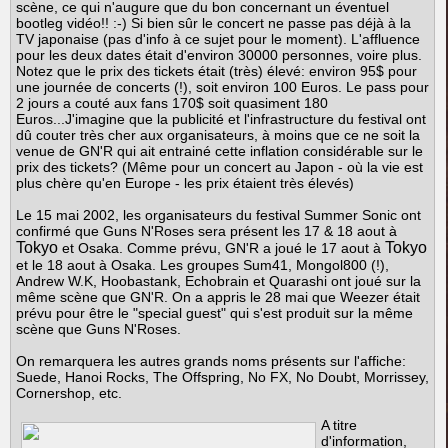
scène, ce qui n'augure que du bon concernant un éventuel
bootleg vidéo!! :-) Si bien sûr le concert ne passe pas déjà à la
TV japonaise (pas d'info à ce sujet pour le moment). L'affluence
pour les deux dates était d'environ 30000 personnes, voire plus.
Notez que le prix des tickets était (très) élevé: environ 95$ pour
une journée de concerts (!), soit environ 100 Euros. Le pass pour
2 jours a couté aux fans 170$ soit quasiment 180
Euros...J'imagine que la publicité et l'infrastructure du festival ont
dû couter très cher aux organisateurs, à moins que ce ne soit la
venue de GN'R qui ait entrainé cette inflation considérable sur le
prix des tickets? (Même pour un concert au Japon - où la vie est
plus chère qu'en Europe - les prix étaient très élevés)
Le 15 mai 2002, les organisateurs du festival Summer Sonic ont
confirmé que Guns N'Roses sera présent les 17 & 18 aout à
Tokyo
Tokyo
et Osaka. Comme prévu, GN'R a joué le 17 aout à
et le 18 aout à Osaka. Les groupes Sum41, Mongol800 (!),
Andrew W.K, Hoobastank, Echobrain et Quarashi ont joué sur la
même scène que GN'R. On a appris le 28 mai que Weezer était
prévu pour être le "special guest" qui s'est produit sur la même
scène que Guns N'Roses.
On remarquera les autres grands noms présents sur l'affiche:
Suede, Hanoi Rocks, The Offspring, No FX, No Doubt, Morrissey,
Cornershop, etc.
A titre
d'information,