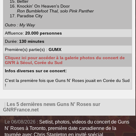
Better
Knockin' On Heaven's Door
Ron Bumblefoot Thal, solo Pink Panther
Paradise City
Outro : My Way
Affluence:
20.000 personnes
Durée:
130 minutes
Première(s) partie(s) :
GUMX
Cliquez ici pour accéder à la galerie photos du concert de
GN'R à Séoul, Corée du Sud
Infos diverses sur ce concert:
C'est la première fois que Guns N' Roses jouait en Corée du Sud
!
|
Les 5 dernières news Guns N' Roses sur
GNRFrance.net
Le 06/08/2026 :
Setlist, photos, videos du concert de Guns
N' Roses à Toronto, première date canadienne de la
tournée avec Chris Stapleton en invité spécial