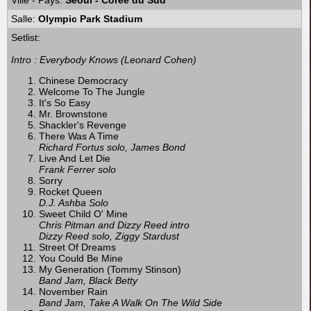
Ville - Pays:
Séoul - Corée du Sud
Salle:
Olympic Park Stadium
Setlist:
Intro : Everybody Knows (Leonard Cohen)
Chinese Democracy
Welcome To The Jungle
It's So Easy
Mr. Brownstone
Shackler's Revenge
There Was A Time
Richard Fortus solo, James Bond
Live And Let Die
Frank Ferrer solo
Sorry
Rocket Queen
D.J. Ashba Solo
Sweet Child O' Mine
Chris Pitman and Dizzy Reed intro
Dizzy Reed solo, Ziggy Stardust
Street Of Dreams
You Could Be Mine
My Generation (Tommy Stinson)
Band Jam, Black Betty
November Rain
Band Jam, Take A Walk On The Wild Side