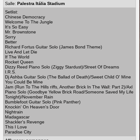
Salle:
Palestra Itália Stadium
Setlist:
Chinese Democracy
Welcome To The Jungle
It's So Easy
Mr. Brownstone
Sorry
Better
Richard Fortus Guitar Solo (James Bond Theme)
Live And Let Die
If The World
Rocket Queen
Dizzy Reed Piano Solo (Ziggy Stardust)/Street Of Dreams
I.R.S.
Dj Ashba Guitar Solo (The Ballad of Death)/Sweet Child O' Mine
You Could Be Mine
Jam (Run To The Hills riffs, Another Brick In The Wall: Part 2)/Axl
Piano Solo (Goodbye Yellow Brick Road/Someone Saved My Life
Tonight)/November Rain
Bumblefoot Guitar Solo (Pink Panther)
Knockin' On Heaven's Door
Nightrain
Madagascar
Shackler's Revenge
This I Love
Paradise City