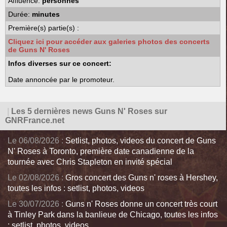
Affluence:
personnes
Durée:
minutes
Première(s) partie(s) :
Cliquez ici pour accéder aux galeries photos des concerts
de Guns N' Roses
Infos diverses sur ce concert:
Date annoncée par le promoteur.
|
Les 5 dernières news Guns N' Roses sur
GNRFrance.net
Le 06/08/2026 :
Setlist, photos, videos du concert de Guns
N' Roses à Toronto, première date canadienne de la
tournée avec Chris Stapleton en invité spécial
Le 02/08/2026 :
Gros concert des Guns n' roses à Hershey,
toutes les infos : setlist, photos, videos
Le 30/07/2026 :
Guns n' Roses donne un concert très court
à Tinley Park dans la banlieue de Chicago, toutes les infos
: setlist, photos, videos