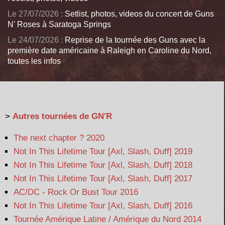
Le 27/07/2026 :
Setlist, photos, videos du concert de Guns
N' Roses à Saratoga Springs
Le 24/07/2026 :
Reprise de la tournée des Guns avec la
première date américaine à Raleigh en Caroline du Nord,
toutes les infos
>
Autres tournées de GN'R
The next chapter ? 2020
Not In This Lifetime Tour [Axl, Slash, Duff] 2019
Not In This Lifetime Tour [Axl, Slash, Duff] 2018
Not In This Lifetime Tour [Axl, Slash, Duff] 2017
AC/DC - Rock Or Bust Tour 2016
Not In This Lifetime Tour [Axl, Slash, Duff] 2016
Tournée Amérique Latine / Amérique du Nord 2014