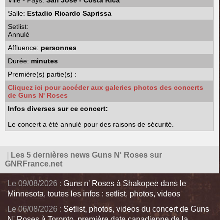
Ville - Pays:
San Jose - Costa Rica
Salle:
Estadio Ricardo Saprissa
Setlist:
Annulé
Affluence:
personnes
Durée:
minutes
Première(s) partie(s) :
Cliquez ici pour accéder aux galeries photos des concerts
de Guns N' Roses
Infos diverses sur ce concert:
Le concert a été annulé pour des raisons de sécurité.
|
Les 5 dernières news Guns N' Roses sur
GNRFrance.net
Le 09/08/2026 :
Guns n' Roses à Shakopee dans le
Minnesota, toutes les infos : setlist, photos, videos
Le 06/08/2026 :
Setlist, photos, videos du concert de Guns
N' Roses à Toronto, première date canadienne de la