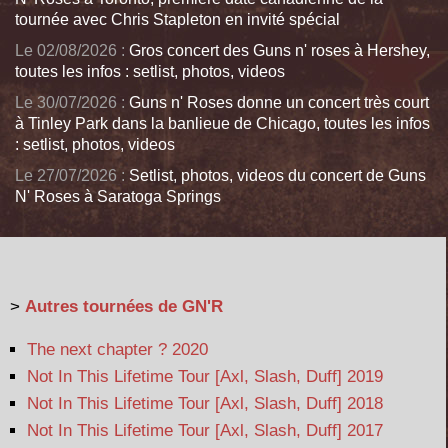
tournée avec Chris Stapleton en invité spécial
Le 02/08/2026 :
Gros concert des Guns n' roses à Hershey,
toutes les infos : setlist, photos, videos
Le 30/07/2026 :
Guns n' Roses donne un concert très court
à Tinley Park dans la banlieue de Chicago, toutes les infos
: setlist, photos, videos
Le 27/07/2026 :
Setlist, photos, videos du concert de Guns
N' Roses à Saratoga Springs
>
Autres tournées de GN'R
The next chapter ? 2020
Not In This Lifetime Tour [Axl, Slash, Duff] 2019
Not In This Lifetime Tour [Axl, Slash, Duff] 2018
Not In This Lifetime Tour [Axl, Slash, Duff] 2017