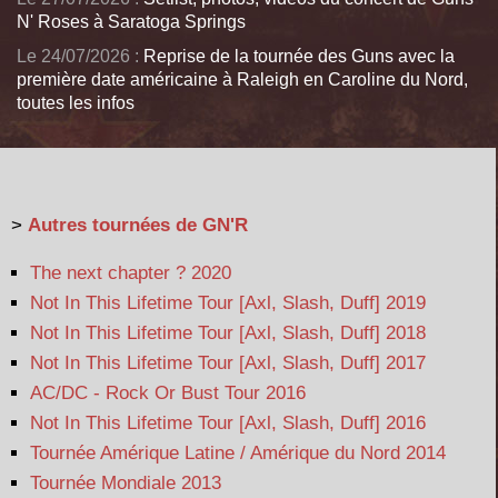
N' Roses à Saratoga Springs
Le 24/07/2026 :
Reprise de la tournée des Guns avec la
première date américaine à Raleigh en Caroline du Nord,
toutes les infos
>
Autres tournées de GN'R
The next chapter ? 2020
Not In This Lifetime Tour [Axl, Slash, Duff] 2019
Not In This Lifetime Tour [Axl, Slash, Duff] 2018
Not In This Lifetime Tour [Axl, Slash, Duff] 2017
AC/DC - Rock Or Bust Tour 2016
Not In This Lifetime Tour [Axl, Slash, Duff] 2016
Tournée Amérique Latine / Amérique du Nord 2014
Tournée Mondiale 2013