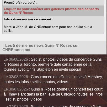
Première(s) partie(s) :
Cliquez ici pour accéder aux galeries photos des concerts
de Guns N' Roses
Infos diverses sur ce concert:
Merci à John M. de GNRontour.com pour son boulot sur la
setlist.
|
Les 5 dernières news Guns N' Roses sur
GNRFrance.net
Le 06/08/2026 :
Setlist, photos, videos du concert de Guns
N' Roses à Toronto, première date canadienne de la
tournée avec Chris Stapleton en invité spécial
Le 02/08/2026 :
Gros concert des Guns n' roses à Hershey,
toutes les infos : setlist, photos, videos
Le 30/07/2026 :
Guns n' Roses donne un concert très court
à Tinley Park dans la banlieue de Chicago, toutes les infos
: setlist, photos, videos
Le 27/07/2026 :
Setlist, photos, videos du concert de Guns