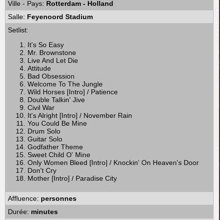
Ville - Pays:
Rotterdam - Holland
Salle:
Feyenoord Stadium
Setlist:
It's So Easy
Mr. Brownstone
Live And Let Die
Attitude
Bad Obsession
Welcome To The Jungle
Wild Horses [Intro] / Patience
Double Talkin' Jive
Civil War
It's Alright [Intro] / November Rain
You Could Be Mine
Drum Solo
Guitar Solo
Godfather Theme
Sweet Child O' Mine
Only Women Bleed [Intro] / Knockin' On Heaven's Door
Don't Cry
Mother [Intro] / Paradise City
Affluence:
personnes
Durée:
minutes