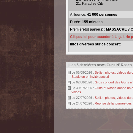
Paradise City
Affluence:
41 000 personnes
Durée:
155 minutes
Première(s) partie(s) :
MASSACRE y C
Cliquez ici pour accéder à la galerie
Infos diverses sur ce concert:
|
Les 5 dernières news Guns N' Roses
Le 06/08/2026 :
Setlist, photos, videos d
Stapleton en invité spécial
Le 02/08/2026 :
Gros concert des Guns n' r
Le 30/07/2026 :
Guns n' Roses donne un con
videos
Le 27/07/2026 :
Setlist, photos, videos d
Le 24/07/2026 :
Reprise de la tournée des 