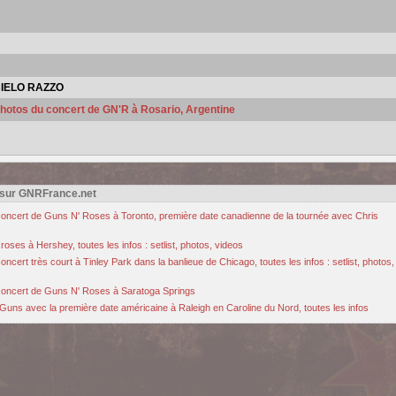
IELO RAZZO
 photos du concert de GN'R à Rosario, Argentine
 sur GNRFrance.net
u concert de Guns N' Roses à Toronto, première date canadienne de la tournée avec Chris
oses à Hershey, toutes les infos : setlist, photos, videos
cert très court à Tinley Park dans la banlieue de Chicago, toutes les infos : setlist, photos,
u concert de Guns N' Roses à Saratoga Springs
Guns avec la première date américaine à Raleigh en Caroline du Nord, toutes les infos