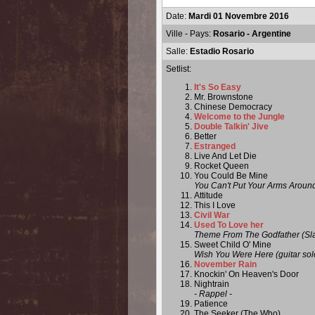
Date:
Mardi 01 Novembre 2016
Ville - Pays:
Rosario - Argentine
Salle:
Estadio Rosario
Setlist:
It's So Easy
Mr. Brownstone
Chinese Democracy
Welcome to the Jungle
Double Talkin' Jive
Better
Estranged
Live And Let Die
Rocket Queen
You Could Be Mine
You Can't Put Your Arms Around
Attitude
This I Love
Civil War
Used To Love her
Theme From The Godfather (Slas
Sweet Child O' Mine
Wish You Were Here (guitar solo)
November Rain
Knockin' On Heaven's Door
Nightrain
- Rappel -
Patience
The Seeker (The Who)