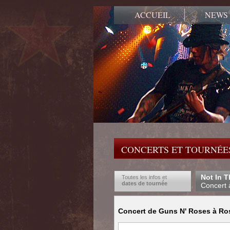
ACCUEIL
NEWS
CONCERTS ET TOURNÉES
Not In T
Toutes les infos et
dates de tournée
Concert 
Concert de Guns N' Roses à Rosa