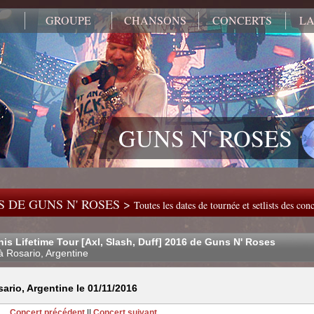
GROUPE
CHANSONS
CONCERTS
LA
GUNS N' ROSES
 DE GUNS N' ROSES >
Toutes les dates de tournée et setlists des co
his Lifetime Tour [Axl, Slash, Duff] 2016 de Guns N' Roses
à Rosario, Argentine
rio, Argentine le 01/11/2016
Concert précédent
||
Concert suivant