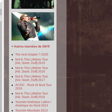
>
Autres tournées de GN'R
The next chapter ? 2020
Not In This Lifetime Tour
[Axl, Slash, Duff] 2019
Not In This Lifetime Tour
[Axl, Slash, Duff] 2018
Not In This Lifetime Tour
[Axl, Slash, Duff] 2017
AC/DC - Rock Or Bust Tour
2016
Not In This Lifetime Tour
[Axl, Slash, Duff] 2016
Tournée Amérique Latine /
Amérique du Nord 2014
Tournée Mondiale 2013