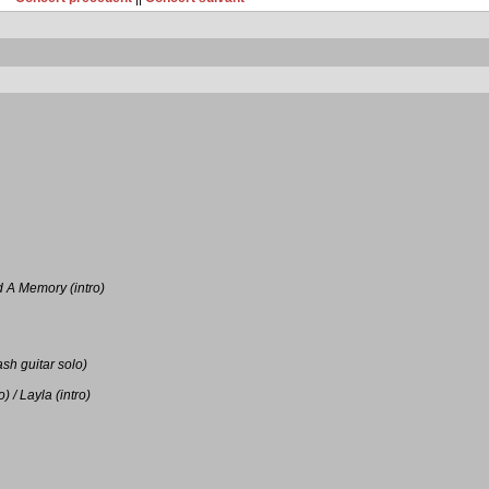
 A Memory (intro)
h guitar solo)
 / Layla (intro)