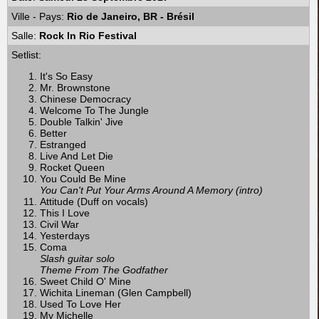
Ville - Pays:
Rio de Janeiro, BR - Brésil
Salle:
Rock In Rio Festival
Setlist:
It's So Easy
Mr. Brownstone
Chinese Democracy
Welcome To The Jungle
Double Talkin' Jive
Better
Estranged
Live And Let Die
Rocket Queen
You Could Be Mine
You Can't Put Your Arms Around A Memory (intro)
Attitude (Duff on vocals)
This I Love
Civil War
Yesterdays
Coma
Slash guitar solo
Theme From The Godfather
Sweet Child O' Mine
Wichita Lineman (Glen Campbell)
Used To Love Her
My Michelle