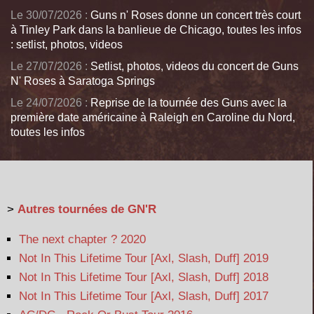
Le 30/07/2026 :
Guns n' Roses donne un concert très court
à Tinley Park dans la banlieue de Chicago, toutes les infos
: setlist, photos, videos
Le 27/07/2026 :
Setlist, photos, videos du concert de Guns
N' Roses à Saratoga Springs
Le 24/07/2026 :
Reprise de la tournée des Guns avec la
première date américaine à Raleigh en Caroline du Nord,
toutes les infos
>
Autres tournées de GN'R
The next chapter ? 2020
Not In This Lifetime Tour [Axl, Slash, Duff] 2019
Not In This Lifetime Tour [Axl, Slash, Duff] 2018
Not In This Lifetime Tour [Axl, Slash, Duff] 2017