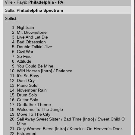
Ville - Pays:
Philadelphia - PA
Salle:
Philadelphia Spectrum
Setlist:
Nightrain
Mr. Brownstone
Live And Let Die
Bad Obsession
Double Talkin' Jive
Civil War
So Fine
Attitude
You Could Be Mine
Wild Horses [Intro] / Patience
It's So Easy
Don't Cry
Piano Solo
November Rain
Drum Solo
Guitar Solo
Godfather Theme
Welcome To The Jungle
Move To The City
Sail Away Sweet Sister / Bad Time [Intro] / Sweet Child O'
Mine
Only Women Bleed [Intro] / Knockin' On Heaven's Door
Estranged