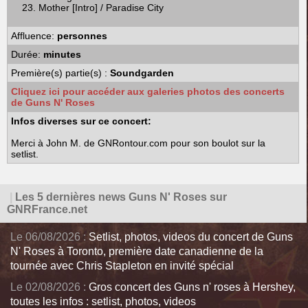
Mother [Intro] / Paradise City
Affluence:
personnes
Durée:
minutes
Première(s) partie(s) :
Soundgarden
Cliquez ici pour accéder aux galeries photos des concerts
de Guns N' Roses
Infos diverses sur ce concert:
Merci à John M. de GNRontour.com pour son boulot sur la
setlist.
|
Les 5 dernières news Guns N' Roses sur
GNRFrance.net
Le 06/08/2026 :
Setlist, photos, videos du concert de Guns
N' Roses à Toronto, première date canadienne de la
tournée avec Chris Stapleton en invité spécial
Le 02/08/2026 :
Gros concert des Guns n' roses à Hershey,
toutes les infos : setlist, photos, videos