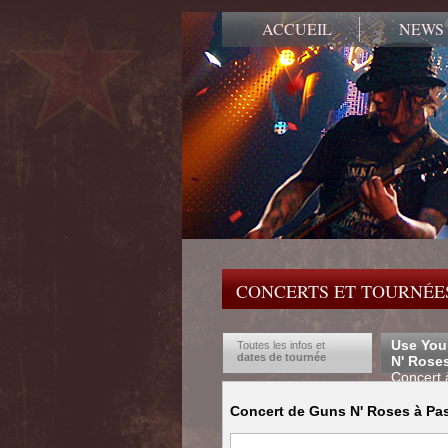
ACCUEIL
NEWS
CONCERTS ET TOURNÉES
Use You
Toutes les infos et
dates de tournée
N' Rose
Concert
Concert de Guns N' Roses à Pas