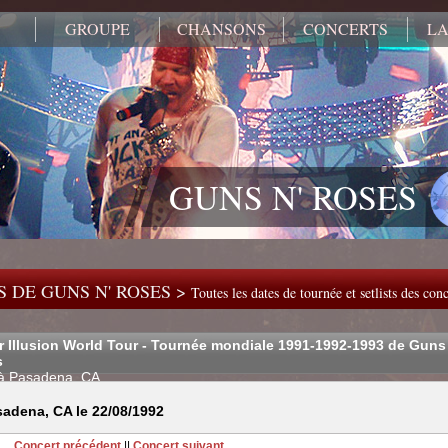
GROUPE
CHANSONS
CONCERTS
LA
GUNS N' ROSES
 DE GUNS N' ROSES >
Toutes les dates de tournée et setlists des co
r Illusion World Tour - Tournée mondiale 1991-1992-1993 de Guns
s
 à Pasadena, CA
adena, CA le 22/08/1992
Concert précédent
||
Concert suivant