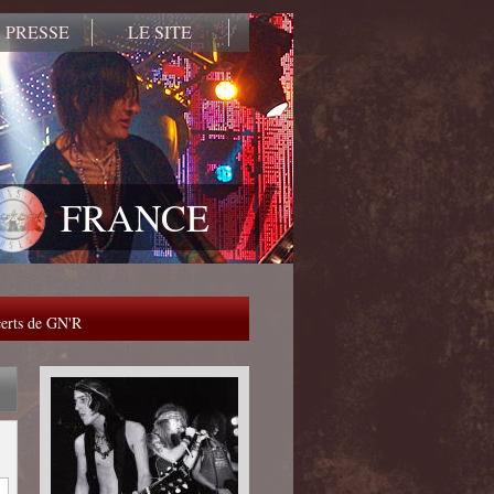
 PRESSE
LE SITE
FRANCE
ncerts de GN'R