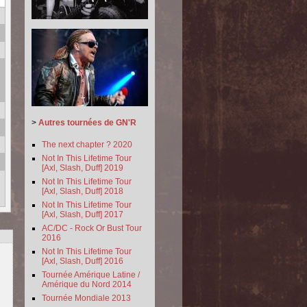
>
Autres tournées de GN'R
The next chapter ? 2020
Not In This Lifetime Tour
[Axl, Slash, Duff] 2019
Not In This Lifetime Tour
[Axl, Slash, Duff] 2018
Not In This Lifetime Tour
[Axl, Slash, Duff] 2017
AC/DC - Rock Or Bust Tour
2016
Not In This Lifetime Tour
[Axl, Slash, Duff] 2016
Tournée Amérique Latine /
Amérique du Nord 2014
Tournée Mondiale 2013