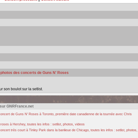
s photos des concerts de Guns N' Roses
son boulot sur la setlist.
 sur GNRFrance.net
u concert de Guns N' Roses à Toronto, première date canadienne de la tournée avec Chris
oses à Hershey, toutes les infos : setlist, photos, videos
cert très court à Tinley Park dans la banlieue de Chicago, toutes les infos : setlist, photos,