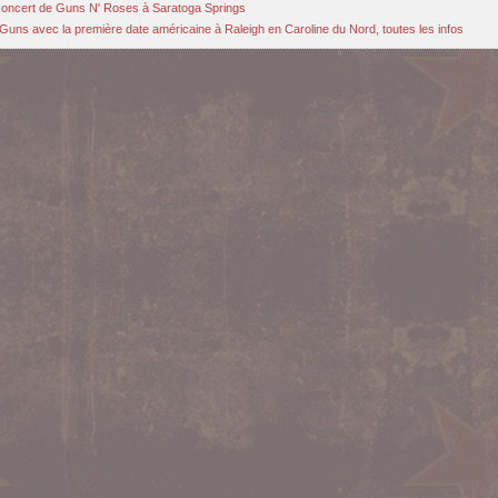
u concert de Guns N' Roses à Saratoga Springs
Guns avec la première date américaine à Raleigh en Caroline du Nord, toutes les infos