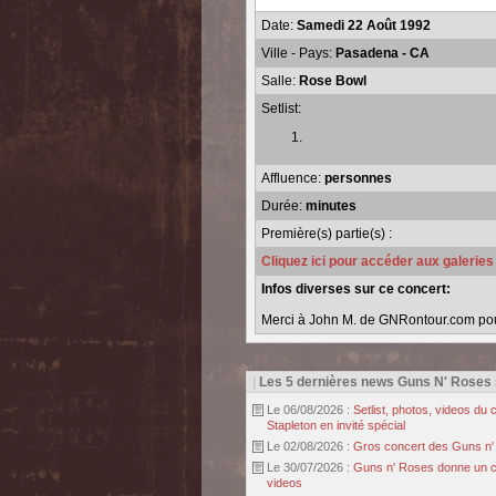
Date:
Samedi 22 Août 1992
Ville - Pays:
Pasadena - CA
Salle:
Rose Bowl
Setlist:
Affluence:
personnes
Durée:
minutes
Première(s) partie(s) :
Cliquez ici pour accéder aux galerie
Infos diverses sur ce concert:
Merci à John M. de GNRontour.com pour 
|
Les 5 dernières news Guns N' Roses
Le 06/08/2026 :
Setlist, photos, videos d
Stapleton en invité spécial
Le 02/08/2026 :
Gros concert des Guns n' r
Le 30/07/2026 :
Guns n' Roses donne un con
videos