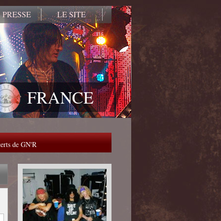
 PRESSE
LE SITE
FRANCE
ncerts de GN'R