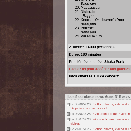
Band jam
Madagascar
Nightrain
- Rappel -
Knockin' On Heaven's Door
Band jam
Patience
Band jam
Paradise City
Affluence:
14000 personnes
Durée:
183 minutes
Première(s) partie(s) :
Shaka Ponk
Cliquez ici pour accéder aux galerie
Infos diverses sur ce concert:
|
Les 5 dernières news Guns N' Roses
Le 06/08/2026 :
Setlist, photos, videos d
Stapleton en invité spécial
Le 02/08/2026 :
Gros concert des Guns n' r
Le 30/07/2026 :
Guns n' Roses donne un con
videos
Le 27/07/2026 :
Setlist, photos, videos d