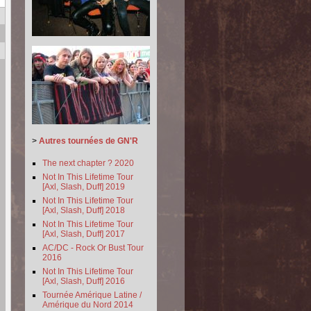
>
Autres tournées de GN'R
The next chapter ? 2020
Not In This Lifetime Tour
[Axl, Slash, Duff] 2019
Not In This Lifetime Tour
[Axl, Slash, Duff] 2018
Not In This Lifetime Tour
[Axl, Slash, Duff] 2017
AC/DC - Rock Or Bust Tour
2016
Not In This Lifetime Tour
[Axl, Slash, Duff] 2016
Tournée Amérique Latine /
Amérique du Nord 2014