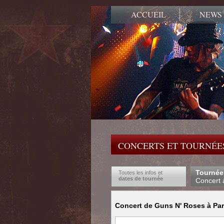
ACCUEIL
NEWS
CONCERTS ET TOURNÉES
Tournée
Toutes les infos et
dates de tournée
Concert 
Concert de Guns N' Roses à Pari