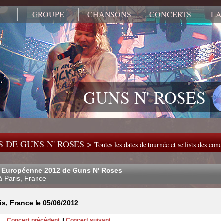
GROUPE
CHANSONS
CONCERTS
LA
GUNS N' ROSES
 DE GUNS N' ROSES >
Toutes les dates de tournée et setlists des co
 Européenne 2012 de Guns N' Roses
à Paris, France
s, France le 05/06/2012
Concert précédent
||
Concert suivant