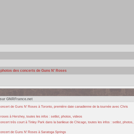
s photos des concerts de Guns N' Roses
 sur GNRFrance.net
u concert de Guns N' Roses à Toronto, première date canadienne de la tournée avec Chris
oses à Hershey, toutes les infos : setlist, photos, videos
cert très court à Tinley Park dans la banlieue de Chicago, toutes les infos : setlist, photos,
u concert de Guns N' Roses à Saratoga Springs