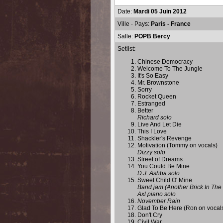
Date:
Mardi 05 Juin 2012
Ville - Pays:
Paris - France
Salle:
POPB Bercy
Setlist:
Chinese Democracy
Welcome To The Jungle
It's So Easy
Mr. Brownstone
Sorry
Rocket Queen
Estranged
Better
Richard solo
Live And Let Die
This I Love
Shackler's Revenge
Motivation (Tommy on vocals)
Dizzy solo
Street of Dreams
You Could Be Mine
D.J. Ashba solo
Sweet Child O' Mine
Band jam (Another Brick In The
Axl piano solo
November Rain
Glad To Be Here (Ron on vocal
Don't Cry
Civil War