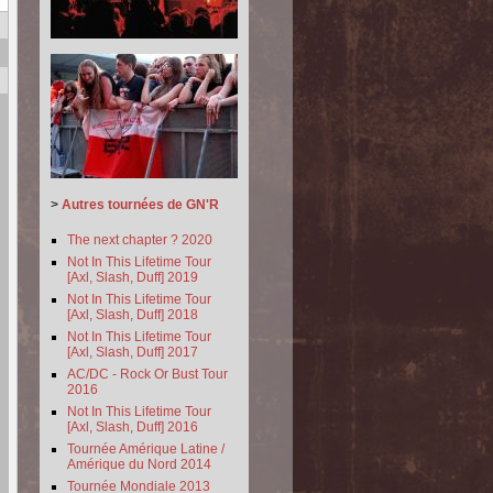
>
Autres tournées de GN'R
The next chapter ? 2020
Not In This Lifetime Tour
[Axl, Slash, Duff] 2019
Not In This Lifetime Tour
[Axl, Slash, Duff] 2018
Not In This Lifetime Tour
[Axl, Slash, Duff] 2017
AC/DC - Rock Or Bust Tour
2016
Not In This Lifetime Tour
[Axl, Slash, Duff] 2016
Tournée Amérique Latine /
Amérique du Nord 2014
Tournée Mondiale 2013