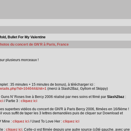
ld, Bullet For My Valentine
 photos du concert de GN'R à Paris, France
ué sur plusieurs morceaux !
t : 35 minutes + 15 minutes de bonus), à télécharger ici :
details.php?id=104044&hit=1
(merci à Slash2Baz, Gyllom et Skippy)
 Guns N' Roses live à Bercy 2006 réalisé par mes soins et filmé par
Slash2baz
:
ici
/ Partie 3 :
cliquez ici
ces superbes vidéos du concert de GN'R à Paris Bercy 2006, filmées en 16/9ème !
il vous suffit de taper les 3 lettres demandées puis de cliquer sur Download et
:
' Mine :
cliquez ici
/ Used To Love Her :
cliquez ici
le :
cliquez ici
. Celle-ci est filmée depuis une autre source (côté gauche, avec une