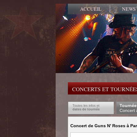
ACCUEIL
NEWS
CONCERTS ET TOURNÉES
Tournée
Toutes les infos et
dates de tournée
Concert 
Concert de Guns N' Roses à Pari