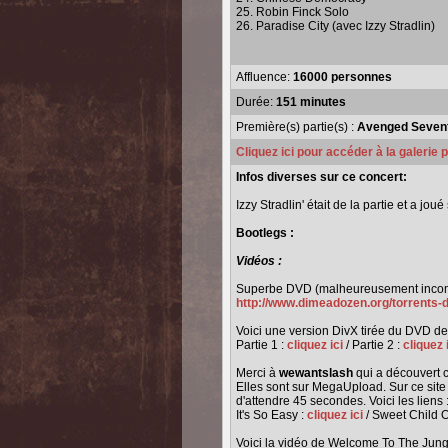
25. Robin Finck Solo
26. Paradise City (avec Izzy Stradlin)
Affluence:
16000 personnes
Durée:
151 minutes
Première(s) partie(s) :
Avenged Sevenfo
Cliquez ici pour accéder à la galerie
Infos diverses sur ce concert:
Izzy Stradlin' était de la partie et a jo
Bootlegs :
Vidéos :
Superbe DVD (malheureusement incomple
http://www.dimeadozen.org/torrents-
Voici une version DivX tirée du DVD de
Partie 1 :
cliquez ici
/ Partie 2 :
cliquez 
Merci à
wewantslash
qui a découvert 
Elles sont sur MegaUpload. Sur ce site 
d'attendre 45 secondes. Voici les liens 
It's So Easy :
cliquez ici
/ Sweet Child O
Voici la vidéo de Welcome To The Jung