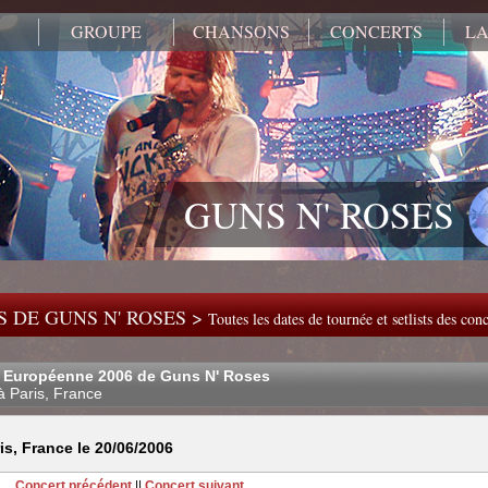
GROUPE
CHANSONS
CONCERTS
LA
GUNS N' ROSES
 DE GUNS N' ROSES >
Toutes les dates de tournée et setlists des co
 Européenne 2006 de Guns N' Roses
à Paris, France
s, France le 20/06/2006
Concert précédent
||
Concert suivant