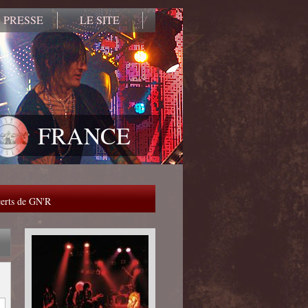
 PRESSE
LE SITE
FRANCE
ncerts de GN'R