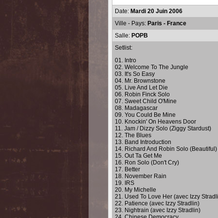
Date:
Mardi 20 Juin 2006
Ville - Pays:
Paris - France
Salle:
POPB
Setlist:
01. Intro
02. Welcome To The Jungle
03. It's So Easy
04. Mr. Brownstone
05. Live And Let Die
06. Robin Finck Solo
07. Sweet Child O'Mine
08. Madagascar
09. You Could Be Mine
10. Knockin' On Heavens Door
11. Jam / Dizzy Solo (Ziggy Stardust)
12. The Blues
13. Band Introduction
14. Richard And Robin Solo (Beautiful)
15. Out Ta Get Me
16. Ron Solo (Don't Cry)
17. Better
18. November Rain
19. IRS
20. My Michelle
21. Used To Love Her (avec Izzy Stradl
22. Patience (avec Izzy Stradlin)
23. Nightrain (avec Izzy Stradlin)
24. Chinese Democracy