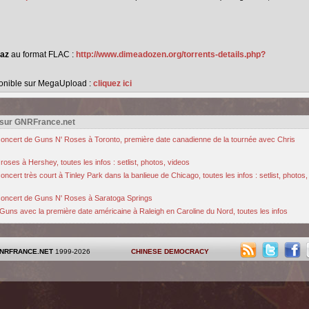
az
au format FLAC
:
http://www.dimeadozen.org/torrents-details.php?
onible sur MegaUpload :
cliquez ici
 sur GNRFrance.net
u concert de Guns N' Roses à Toronto, première date canadienne de la tournée avec Chris
oses à Hershey, toutes les infos : setlist, photos, videos
cert très court à Tinley Park dans la banlieue de Chicago, toutes les infos : setlist, photos,
u concert de Guns N' Roses à Saratoga Springs
Guns avec la première date américaine à Raleigh en Caroline du Nord, toutes les infos
NRFRANCE.NET
1999-2026
CHINESE DEMOCRACY