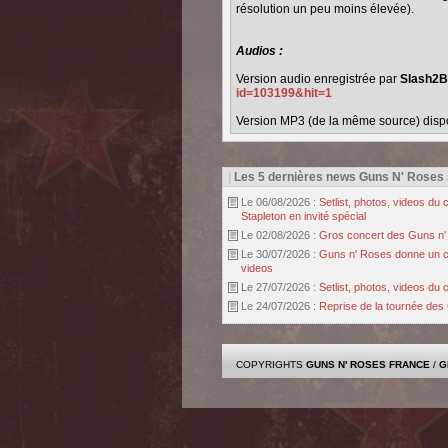
résolution un peu moins élevée).
Audios :
Version audio enregistrée par
Slash2B
id=103199&hit=1
Version MP3 (de la même source) disp
|
Les 5 dernières news Guns N' Roses
Le 06/08/2026 :
Setlist, photos, videos d
Stapleton en invité spécial
Le 02/08/2026 :
Gros concert des Guns n' r
Le 30/07/2026 :
Guns n' Roses donne un con
videos
Le 27/07/2026 :
Setlist, photos, videos d
Le 24/07/2026 :
Reprise de la tournée des 
COPYRIGHTS
GUNS N' ROSES FRANCE
/
G