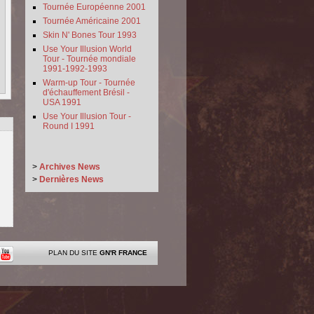
Tournée Européenne 2001
Tournée Américaine 2001
Skin N' Bones Tour 1993
Use Your Illusion World
Tour - Tournée mondiale
1991-1992-1993
Warm-up Tour - Tournée
d'échauffement Brésil -
USA 1991
Use Your Illusion Tour -
Round I 1991
>
Archives News
>
Dernières News
PLAN DU SITE
GN'R FRANCE