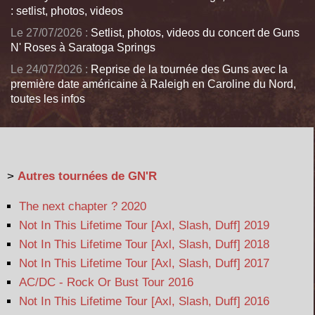
: setlist, photos, videos
Le 27/07/2026 :
Setlist, photos, videos du concert de Guns
N' Roses à Saratoga Springs
Le 24/07/2026 :
Reprise de la tournée des Guns avec la
première date américaine à Raleigh en Caroline du Nord,
toutes les infos
>
Autres tournées de GN'R
The next chapter ? 2020
Not In This Lifetime Tour [Axl, Slash, Duff] 2019
Not In This Lifetime Tour [Axl, Slash, Duff] 2018
Not In This Lifetime Tour [Axl, Slash, Duff] 2017
AC/DC - Rock Or Bust Tour 2016
Not In This Lifetime Tour [Axl, Slash, Duff] 2016