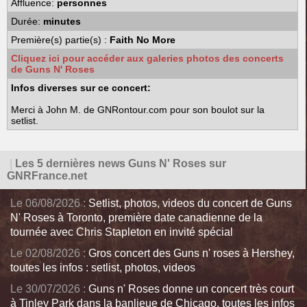
Affluence:
personnes
Durée:
minutes
Première(s) partie(s) :
Faith No More
Cliquez ici pour accéder aux galeries photos des concerts
de Guns N' Roses
Infos diverses sur ce concert:
Merci à John M. de GNRontour.com pour son boulot sur la
setlist.
|
Les 5 dernières news Guns N' Roses sur
GNRFrance.net
Le 06/08/2026 :
Setlist, photos, videos du concert de Guns
N' Roses à Toronto, première date canadienne de la
tournée avec Chris Stapleton en invité spécial
Le 02/08/2026 :
Gros concert des Guns n' roses à Hershey,
toutes les infos : setlist, photos, videos
Le 30/07/2026 :
Guns n' Roses donne un concert très court
à Tinley Park dans la banlieue de Chicago, toutes les infos