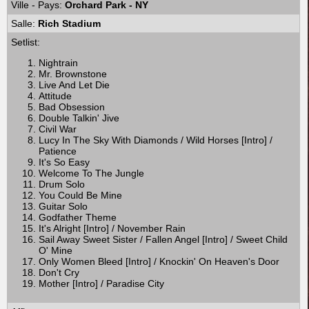
Ville - Pays:
Orchard Park - NY
Salle:
Rich Stadium
Setlist:
Nightrain
Mr. Brownstone
Live And Let Die
Attitude
Bad Obsession
Double Talkin' Jive
Civil War
Lucy In The Sky With Diamonds / Wild Horses [Intro] /
Patience
It's So Easy
Welcome To The Jungle
Drum Solo
You Could Be Mine
Guitar Solo
Godfather Theme
It's Alright [Intro] / November Rain
Sail Away Sweet Sister / Fallen Angel [Intro] / Sweet Child
O' Mine
Only Women Bleed [Intro] / Knockin' On Heaven's Door
Don't Cry
Mother [Intro] / Paradise City