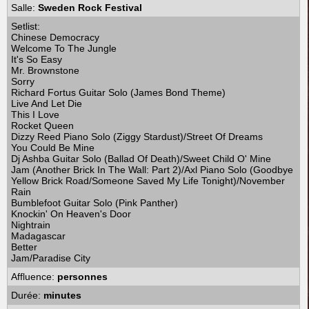
Salle:
Sweden Rock Festival
Setlist:
Chinese Democracy
Welcome To The Jungle
It's So Easy
Mr. Brownstone
Sorry
Richard Fortus Guitar Solo (James Bond Theme)
Live And Let Die
This I Love
Rocket Queen
Dizzy Reed Piano Solo (Ziggy Stardust)/Street Of Dreams
You Could Be Mine
Dj Ashba Guitar Solo (Ballad Of Death)/Sweet Child O' Mine
Jam (Another Brick In The Wall: Part 2)/Axl Piano Solo (Goodbye
Yellow Brick Road/Someone Saved My Life Tonight)/November
Rain
Bumblefoot Guitar Solo (Pink Panther)
Knockin' On Heaven's Door
Nightrain
Madagascar
Better
Jam/Paradise City
Affluence:
personnes
Durée:
minutes