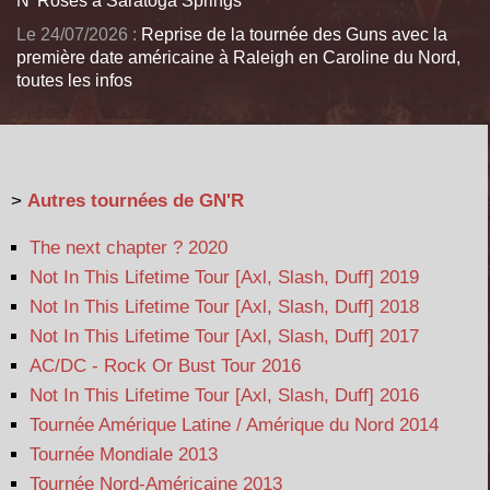
N' Roses à Saratoga Springs
Le 24/07/2026 :
Reprise de la tournée des Guns avec la
première date américaine à Raleigh en Caroline du Nord,
toutes les infos
>
Autres tournées de GN'R
The next chapter ? 2020
Not In This Lifetime Tour [Axl, Slash, Duff] 2019
Not In This Lifetime Tour [Axl, Slash, Duff] 2018
Not In This Lifetime Tour [Axl, Slash, Duff] 2017
AC/DC - Rock Or Bust Tour 2016
Not In This Lifetime Tour [Axl, Slash, Duff] 2016
Tournée Amérique Latine / Amérique du Nord 2014
Tournée Mondiale 2013
Tournée Nord-Américaine 2013