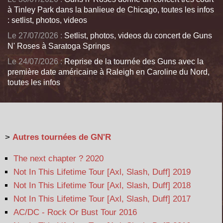
à Tinley Park dans la banlieue de Chicago, toutes les infos
: setlist, photos, videos
Le 27/07/2026 :
Setlist, photos, videos du concert de Guns
N' Roses à Saratoga Springs
Le 24/07/2026 :
Reprise de la tournée des Guns avec la
première date américaine à Raleigh en Caroline du Nord,
toutes les infos
>
Autres tournées de GN'R
The next chapter ? 2020
Not In This Lifetime Tour [Axl, Slash, Duff] 2019
Not In This Lifetime Tour [Axl, Slash, Duff] 2018
Not In This Lifetime Tour [Axl, Slash, Duff] 2017
AC/DC - Rock Or Bust Tour 2016