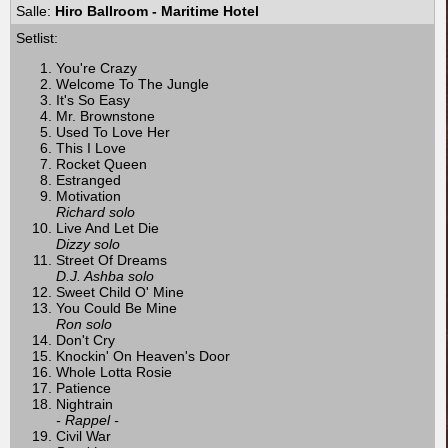
Salle:
Hiro Ballroom - Maritime Hotel
Setlist:
You're Crazy
Welcome To The Jungle
It's So Easy
Mr. Brownstone
Used To Love Her
This I Love
Rocket Queen
Estranged
Motivation
Richard solo
Live And Let Die
Dizzy solo
Street Of Dreams
D.J. Ashba solo
Sweet Child O' Mine
You Could Be Mine
Ron solo
Don't Cry
Knockin' On Heaven's Door
Whole Lotta Rosie
Patience
Nightrain
- Rappel -
Civil War