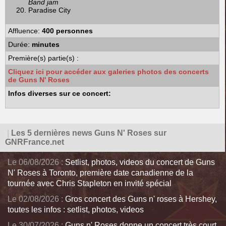
Band jam
Paradise City
Affluence:
400 personnes
Durée:
minutes
Première(s) partie(s) :
Cliquez ici pour accéder aux galeries photos des concerts
de Guns N' Roses
Infos diverses sur ce concert:
|
Les 5 dernières news Guns N' Roses sur
GNRFrance.net
Le 06/08/2026 :
Setlist, photos, videos du concert de Guns
N' Roses à Toronto, première date canadienne de la
tournée avec Chris Stapleton en invité spécial
Le 02/08/2026 :
Gros concert des Guns n' roses à Hershey,
toutes les infos : setlist, photos, videos
Le 30/07/2026 :
Guns n' Roses donne un concert très court