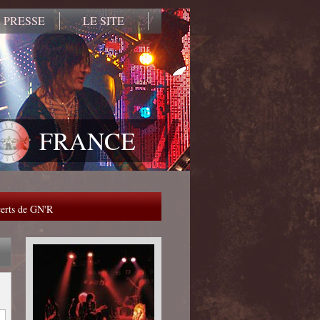
 PRESSE
LE SITE
FRANCE
ncerts de GN'R