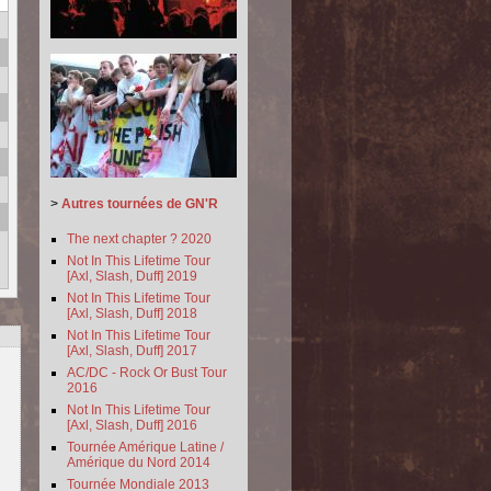
>
Autres tournées de GN'R
The next chapter ? 2020
Not In This Lifetime Tour
[Axl, Slash, Duff] 2019
Not In This Lifetime Tour
[Axl, Slash, Duff] 2018
Not In This Lifetime Tour
[Axl, Slash, Duff] 2017
AC/DC - Rock Or Bust Tour
2016
Not In This Lifetime Tour
[Axl, Slash, Duff] 2016
Tournée Amérique Latine /
Amérique du Nord 2014
Tournée Mondiale 2013