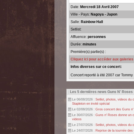
Date:
Mercredi 18 Avril 2007
Ville - Pays:
Nagoya - Japon
Salle:
Rainbow Hall
Setlist:
Affluence:
personnes
Durée:
minutes
Première(s) partie(s) :
Cliquez ici pour accéder aux galerie
Infos diverses sur ce concert:
Concert reporté à été 2007 car Tommy S
|
Les 5 dernières news Guns N' Roses
Le 06/08/2026 :
Setlist, photos, videos d
Stapleton en invité spécial
Le 02/08/2026 :
Gros concert des Guns n' r
Le 30/07/2026 :
Guns n' Roses donne un con
videos
Le 27/07/2026 :
Setlist, photos, videos d
Le 24/07/2026 :
Reprise de la tournée des 