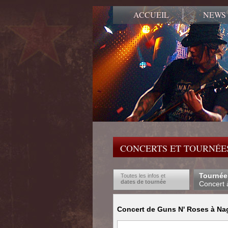
ACCUEIL
NEWS
CONCERTS ET TOURNÉES
Tournée
Toutes les infos et
dates de tournée
Concert 
Concert de Guns N' Roses à Nag