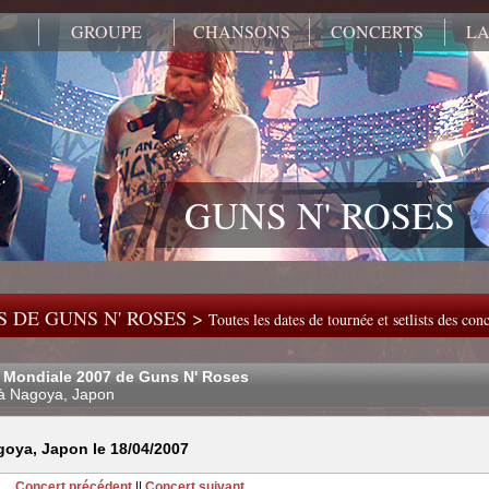
GROUPE
CHANSONS
CONCERTS
LA
GUNS N' ROSES
 DE GUNS N' ROSES >
Toutes les dates de tournée et setlists des co
 Mondiale 2007 de Guns N' Roses
à Nagoya, Japon
oya, Japon le 18/04/2007
Concert précédent
||
Concert suivant