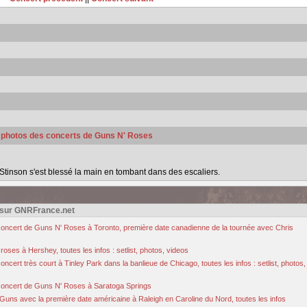
s photos des concerts de Guns N' Roses
tinson s'est blessé la main en tombant dans des escaliers.
 sur GNRFrance.net
u concert de Guns N' Roses à Toronto, première date canadienne de la tournée avec Chris
oses à Hershey, toutes les infos : setlist, photos, videos
cert très court à Tinley Park dans la banlieue de Chicago, toutes les infos : setlist, photos,
u concert de Guns N' Roses à Saratoga Springs
Guns avec la première date américaine à Raleigh en Caroline du Nord, toutes les infos