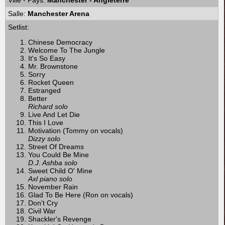
Ville - Pays:
Manchester - Angleterre
Salle:
Manchester Arena
Setlist:
Chinese Democracy
Welcome To The Jungle
It's So Easy
Mr. Brownstone
Sorry
Rocket Queen
Estranged
Better
Richard solo
Live And Let Die
This I Love
Motivation (Tommy on vocals)
Dizzy solo
Street Of Dreams
You Could Be Mine
D.J. Ashba solo
Sweet Child O' Mine
Axl piano solo
November Rain
Glad To Be Here (Ron on vocals)
Don't Cry
Civil War
Shackler's Revenge