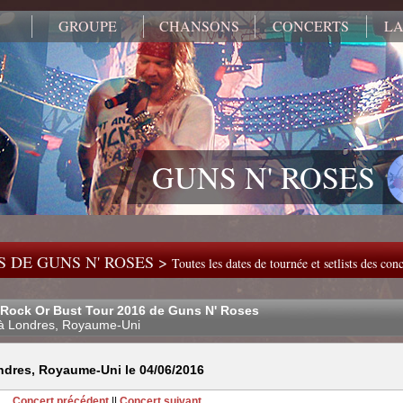
GROUPE
CHANSONS
CONCERTS
LA
GUNS N' ROSES
 DE GUNS N' ROSES >
Toutes les dates de tournée et setlists des co
 Rock Or Bust Tour 2016 de Guns N' Roses
à Londres, Royaume-Uni
ndres, Royaume-Uni le 04/06/2016
Concert précédent
||
Concert suivant