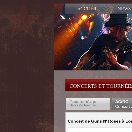
ACCUEIL
NEWS
CONCERTS ET TOURNÉES
AC/DC -
Toutes les infos et
dates de tournée
Concert 
Concert de Guns N' Roses à Lo