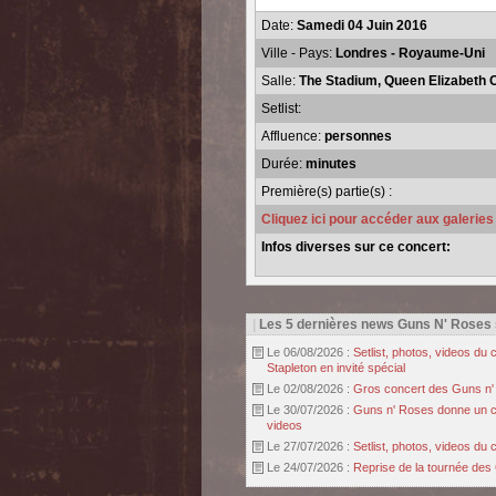
Date:
Samedi 04 Juin 2016
Ville - Pays:
Londres - Royaume-Uni
Salle:
The Stadium, Queen Elizabeth 
Setlist:
Affluence:
personnes
Durée:
minutes
Première(s) partie(s) :
Cliquez ici pour accéder aux galerie
Infos diverses sur ce concert:
|
Les 5 dernières news Guns N' Roses
Le 06/08/2026 :
Setlist, photos, videos d
Stapleton en invité spécial
Le 02/08/2026 :
Gros concert des Guns n' r
Le 30/07/2026 :
Guns n' Roses donne un con
videos
Le 27/07/2026 :
Setlist, photos, videos d
Le 24/07/2026 :
Reprise de la tournée des 