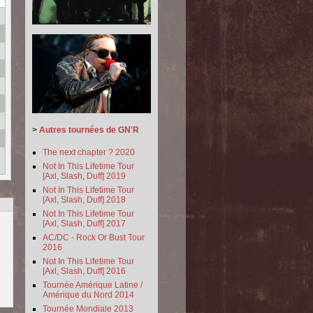
>
Autres tournées de GN'R
The next chapter ? 2020
Not In This Lifetime Tour
[Axl, Slash, Duff] 2019
Not In This Lifetime Tour
[Axl, Slash, Duff] 2018
Not In This Lifetime Tour
[Axl, Slash, Duff] 2017
AC/DC - Rock Or Bust Tour
2016
Not In This Lifetime Tour
[Axl, Slash, Duff] 2016
Tournée Amérique Latine /
Amérique du Nord 2014
Tournée Mondiale 2013