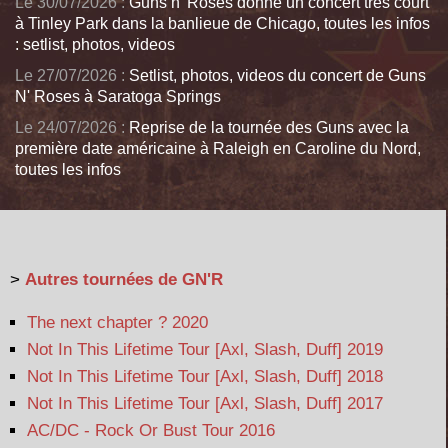
Le 30/07/2026 :
Guns n' Roses donne un concert très court
à Tinley Park dans la banlieue de Chicago, toutes les infos
: setlist, photos, videos
Le 27/07/2026 :
Setlist, photos, videos du concert de Guns
N' Roses à Saratoga Springs
Le 24/07/2026 :
Reprise de la tournée des Guns avec la
première date américaine à Raleigh en Caroline du Nord,
toutes les infos
>
Autres tournées de GN'R
The next chapter ? 2020
Not In This Lifetime Tour [Axl, Slash, Duff] 2019
Not In This Lifetime Tour [Axl, Slash, Duff] 2018
Not In This Lifetime Tour [Axl, Slash, Duff] 2017
AC/DC - Rock Or Bust Tour 2016