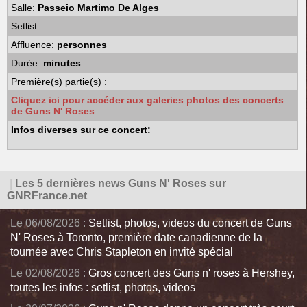
Salle:
Passeio Martimo De Alges
Setlist:
Affluence:
personnes
Durée:
minutes
Première(s) partie(s) :
Cliquez ici pour accéder aux galeries photos des concerts
de Guns N' Roses
Infos diverses sur ce concert:
|
Les 5 dernières news Guns N' Roses sur
GNRFrance.net
Le 06/08/2026 :
Setlist, photos, videos du concert de Guns
N' Roses à Toronto, première date canadienne de la
tournée avec Chris Stapleton en invité spécial
Le 02/08/2026 :
Gros concert des Guns n' roses à Hershey,
toutes les infos : setlist, photos, videos