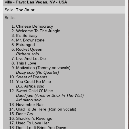
Ville - Pays:
Las Vegas, NV - USA
Salle:
The Joint
Setlist:
Chinese Democracy
Welcome To The Jungle
It's So Easy
Mr. Brownstone
Estranged
Rocket Queen
Richard solo
Live And Let Die
This I Love
Motivation (Tommy on vocals)
Dizzy solo (No Quarter)
Street of Dreams
You Could Be Mine
D.J. Ashba solo
Sweet Child O' Mine
Band jam (Another Brick In The Wall)
Axl piano solo
November Rain
Glad To Be Here (Ron on vocals)
Don't Cry
Shackler's Revenge
Used To Love Her
Don't Let It Bring You Down