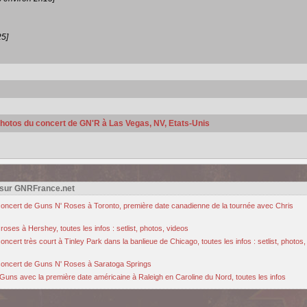
25]
 photos du concert de GN'R à Las Vegas, NV, Etats-Unis
 sur GNRFrance.net
u concert de Guns N' Roses à Toronto, première date canadienne de la tournée avec Chris
oses à Hershey, toutes les infos : setlist, photos, videos
cert très court à Tinley Park dans la banlieue de Chicago, toutes les infos : setlist, photos,
u concert de Guns N' Roses à Saratoga Springs
Guns avec la première date américaine à Raleigh en Caroline du Nord, toutes les infos