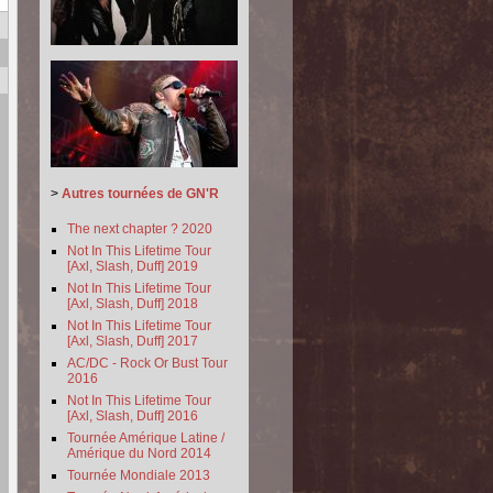
>
Autres tournées de GN'R
The next chapter ? 2020
Not In This Lifetime Tour
[Axl, Slash, Duff] 2019
Not In This Lifetime Tour
[Axl, Slash, Duff] 2018
Not In This Lifetime Tour
[Axl, Slash, Duff] 2017
AC/DC - Rock Or Bust Tour
2016
Not In This Lifetime Tour
[Axl, Slash, Duff] 2016
Tournée Amérique Latine /
Amérique du Nord 2014
Tournée Mondiale 2013