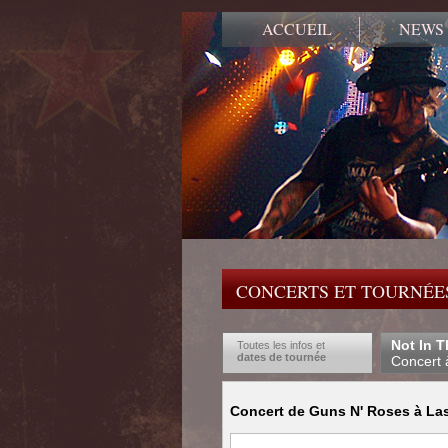
ACCUEIL
NEWS
CONCERTS ET TOURNÉES
Not In T
Toutes les infos et
dates de tournée
Concert 
Concert de Guns N' Roses à Las 