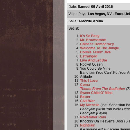
Date:
Samedi 09 Avril 2016
Ville - Pays:
Las Vegas, NV - Etats-Un
Salle:
T-Mobile Arena
Setlist:
It's So Easy
Mr. Brownstone
Chinese Democracy
Welcome To The Jungle
Double Talkin' Jive
Estranged
Live And Let Die
Rocket Queen
You Could Be Mine
Band jam (You Can't Put Your 
Attitude
This I Love
Coma
Theme From The Godfather
(S
Sweet Child O' Mine
Better
Civil War
My Michelle
(feat. Sebastian Ba
Band jam (Wish You Were Here
Band jam (Layla)
November Rain
Knockin' On Heaven's Door (Sla
Nightrain
[Le groupe est sur scène depui