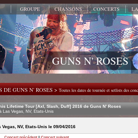
GROUPE
CHANSONS
CONCERTS
LA
GUNS N' ROSES
 DE GUNS N' ROSES >
Toutes les dates de tournée et setlists des co
his Lifetime Tour [Axl, Slash, Duff] 2016 de Guns N' Roses
à Las Vegas, NV, Etats-Unis
Vegas, NV, Etats-Unis le 09/04/2016
Concert précédent
||
Concert suivant