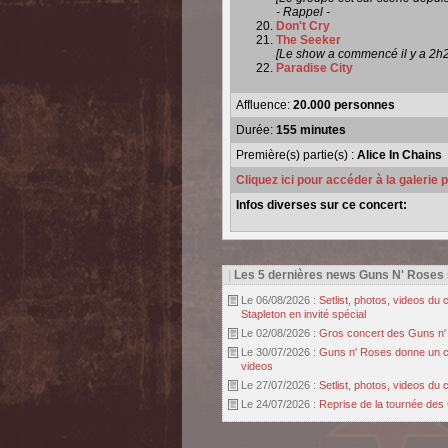
- Rappel -
Don't Cry
The Seeker
[Le show a commencé il y a 2h
Paradise City
Affluence:
20.000 personnes
Durée:
155 minutes
Première(s) partie(s) :
Alice In Chains
Cliquez ici pour accéder à la galerie
Infos diverses sur ce concert:
|
Les 5 dernières news Guns N' Roses
Le 06/08/2026 :
Setlist, photos, videos d
Stapleton en invité spécial
Le 02/08/2026 :
Gros concert des Guns n' r
Le 30/07/2026 :
Guns n' Roses donne un con
videos
Le 27/07/2026 :
Setlist, photos, videos d
Le 24/07/2026 :
Reprise de la tournée des 