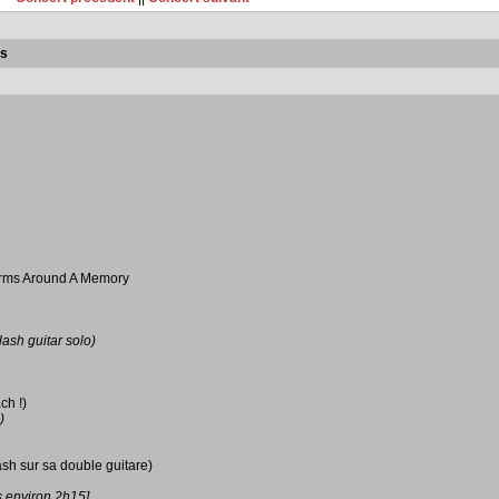
is
Arms Around A Memory
lash guitar solo)
ch !)
)
sh sur sa double guitare)
s environ 2h15]