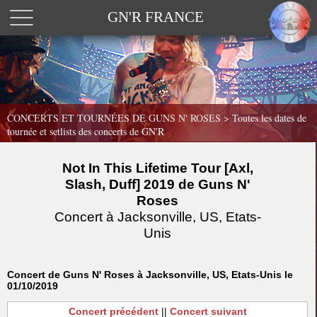
GN'R FRANCE
CONCERTS ET TOURNÉES DE GUNS N' ROSES >
Toutes les dates de
tournée et setlists des concerts de GN'R
Not In This Lifetime Tour [Axl,
Slash, Duff] 2019 de Guns N'
Roses
Concert à Jacksonville, US, Etats-
Unis
Concert de Guns N' Roses à Jacksonville, US, Etats-Unis le
01/10/2019
Concert précédent
||
Concert suivant