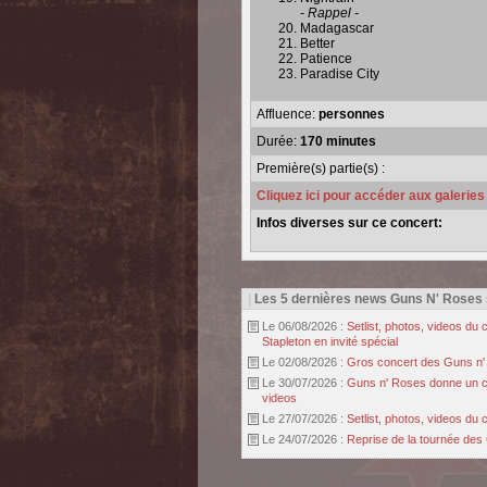
- Rappel -
Madagascar
Better
Patience
Paradise City
Affluence:
personnes
Durée:
170 minutes
Première(s) partie(s) :
Cliquez ici pour accéder aux galerie
Infos diverses sur ce concert:
|
Les 5 dernières news Guns N' Roses
Le 06/08/2026 :
Setlist, photos, videos d
Stapleton en invité spécial
Le 02/08/2026 :
Gros concert des Guns n' r
Le 30/07/2026 :
Guns n' Roses donne un con
videos
Le 27/07/2026 :
Setlist, photos, videos d
Le 24/07/2026 :
Reprise de la tournée des 