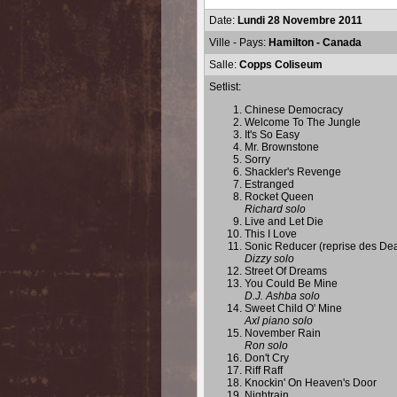
Date:
Lundi 28 Novembre 2011
Ville - Pays:
Hamilton - Canada
Salle:
Copps Coliseum
Setlist:
Chinese Democracy
Welcome To The Jungle
It's So Easy
Mr. Brownstone
Sorry
Shackler's Revenge
Estranged
Rocket Queen
Richard solo
Live and Let Die
This I Love
Sonic Reducer (reprise des De
Dizzy solo
Street Of Dreams
You Could Be Mine
D.J. Ashba solo
Sweet Child O' Mine
Axl piano solo
November Rain
Ron solo
Don't Cry
Riff Raff
Knockin' On Heaven's Door
Nightrain