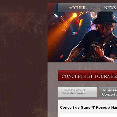
ACCUEIL
NEWS
CONCERTS ET TOURNÉES
Tournée
Toutes les infos et
dates de tournée
Concert 
Concert de Guns N' Roses à Ham