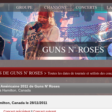
GROUPE
CHANSONS
CONCERTS
LA
GUNS N' ROSES
 DE GUNS N' ROSES >
Toutes les dates de tournée et setlists des co
 Américaine 2011 de Guns N' Roses
à Hamilton, Canada
ilton, Canada le 28/11/2011
Concert précédent
||
Concert suivant