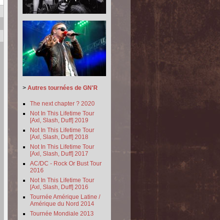
>
Autres tournées de GN'R
The next chapter ? 2020
Not In This Lifetime Tour
[Axl, Slash, Duff] 2019
Not In This Lifetime Tour
[Axl, Slash, Duff] 2018
Not In This Lifetime Tour
[Axl, Slash, Duff] 2017
AC/DC - Rock Or Bust Tour
2016
Not In This Lifetime Tour
[Axl, Slash, Duff] 2016
Tournée Amérique Latine /
Amérique du Nord 2014
Tournée Mondiale 2013