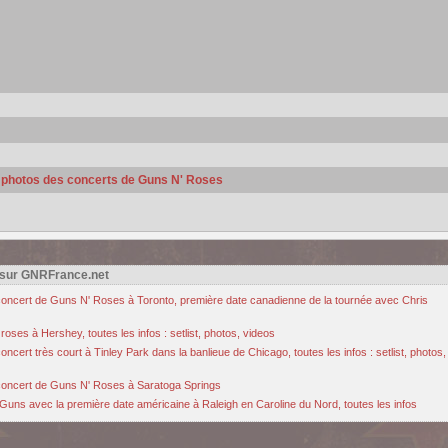
s photos des concerts de Guns N' Roses
 sur GNRFrance.net
u concert de Guns N' Roses à Toronto, première date canadienne de la tournée avec Chris
oses à Hershey, toutes les infos : setlist, photos, videos
cert très court à Tinley Park dans la banlieue de Chicago, toutes les infos : setlist, photos,
u concert de Guns N' Roses à Saratoga Springs
Guns avec la première date américaine à Raleigh en Caroline du Nord, toutes les infos