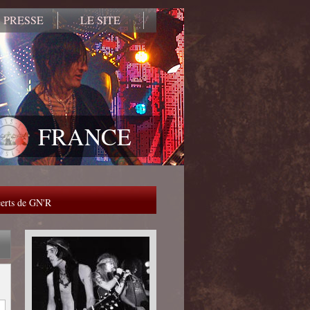
 PRESSE
LE SITE
FRANCE
ncerts de GN'R