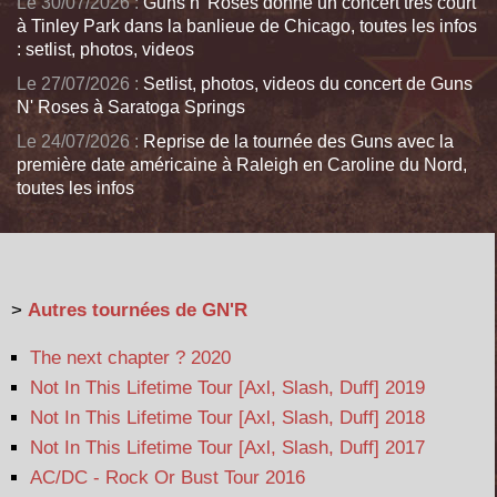
Le 30/07/2026 :
Guns n' Roses donne un concert très court
à Tinley Park dans la banlieue de Chicago, toutes les infos
: setlist, photos, videos
Le 27/07/2026 :
Setlist, photos, videos du concert de Guns
N' Roses à Saratoga Springs
Le 24/07/2026 :
Reprise de la tournée des Guns avec la
première date américaine à Raleigh en Caroline du Nord,
toutes les infos
>
Autres tournées de GN'R
The next chapter ? 2020
Not In This Lifetime Tour [Axl, Slash, Duff] 2019
Not In This Lifetime Tour [Axl, Slash, Duff] 2018
Not In This Lifetime Tour [Axl, Slash, Duff] 2017
AC/DC - Rock Or Bust Tour 2016