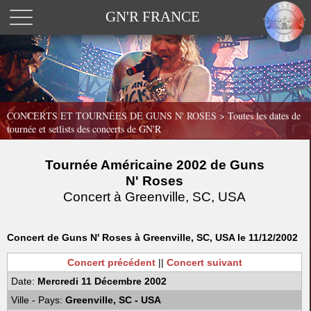
GN'R FRANCE
CONCERTS ET TOURNÉES DE GUNS N' ROSES >
Toutes les dates de
tournée et setlists des concerts de GN'R
Tournée Américaine 2002 de Guns
N' Roses
Concert à Greenville, SC, USA
Concert de Guns N' Roses à Greenville, SC, USA le 11/12/2002
Concert précédent
||
Concert suivant
Date:
Mercredi 11 Décembre 2002
Ville - Pays:
Greenville, SC - USA