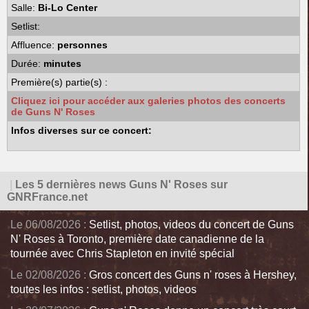
Salle:
Bi-Lo Center
Setlist:
Affluence:
personnes
Durée:
minutes
Première(s) partie(s) :
Cliquez ici pour accéder aux galeries photos des concerts
de Guns N' Roses
Infos diverses sur ce concert:
|
Les 5 dernières news Guns N' Roses sur
GNRFrance.net
Le 06/08/2026 :
Setlist, photos, videos du concert de Guns
N' Roses à Toronto, première date canadienne de la
tournée avec Chris Stapleton en invité spécial
Le 02/08/2026 :
Gros concert des Guns n' roses à Hershey,
toutes les infos : setlist, photos, videos