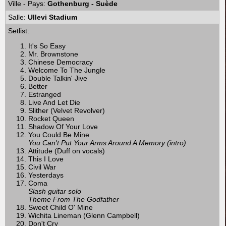
Ville - Pays:
Gothenburg - Suède
Salle:
Ullevi Stadium
Setlist:
It's So Easy
Mr. Brownstone
Chinese Democracy
Welcome To The Jungle
Double Talkin' Jive
Better
Estranged
Live And Let Die
Slither (Velvet Revolver)
Rocket Queen
Shadow Of Your Love
You Could Be Mine
You Can't Put Your Arms Around A Memory (intro)
Attitude (Duff on vocals)
This I Love
Civil War
Yesterdays
Coma
Slash guitar solo
Theme From The Godfather
Sweet Child O' Mine
Wichita Lineman (Glenn Campbell)
Don't Cry