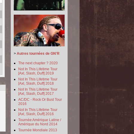
>
Autres tournées de GN'R
The next chapter ? 2020
Not In This Lifetime Tour
[Axl, Slash, Duff] 2019
Not In This Lifetime Tour
[Axl, Slash, Duff] 2018
Not In This Lifetime Tour
[Axl, Slash, Duff] 2017
AC/DC - Rock Or Bust Tour
2016
Not In This Lifetime Tour
[Axl, Slash, Duff] 2016
Tournée Amérique Latine /
Amérique du Nord 2014
Tournée Mondiale 2013