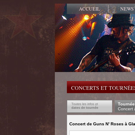
ACCUEIL
NEWS
CONCERTS ET TOURNÉES
Tournée
Toutes les infos et
dates de tournée
Concert 
Concert de Guns N' Roses à Gla