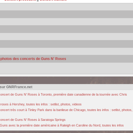
s photos des concerts de Guns N' Roses
 sur GNRFrance.net
u concert de Guns N' Roses à Toronto, première date canadienne de la tournée avec Chris
oses à Hershey, toutes les infos : setlist, photos, videos
cert très court à Tinley Park dans la banlieue de Chicago, toutes les infos : setlist, photos,
u concert de Guns N' Roses à Saratoga Springs
Guns avec la première date américaine à Raleigh en Caroline du Nord, toutes les infos