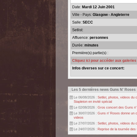
Date:
Mardi 12 Juin 2001
Ville - Pays:
Glasgow - Angleterre
Salle:
SECC
Setlist:
Affluence:
personnes
Durée:
minutes
Première(s) partie(s) :
Cliquez ici pour accéder aux galerie
Infos diverses sur ce concert:
|
Les 5 dernières news Guns N' Roses
Le 06/08/2026 :
Setlist, photos, videos d
Stapleton en invité spécial
Le 02/08/2026 :
Gros concert des Guns n' r
Le 30/07/2026 :
Guns n' Roses donne un con
videos
Le 27/07/2026 :
Setlist, photos, videos d
Le 24/07/2026 :
Reprise de la tournée des 