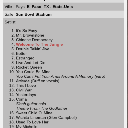
Ville - Pays:
El Paso, TX - Etats-Unis
Salle:
Sun Bowl Stadium
Setlist:
It's So Easy
Mr. Brownstone
Chinese Democracy
Welcome To The Jungle
Double Talkin' Jive
Better
Estranged
Live And Let Die
Rocket Queen
You Could Be Mine
You Can't Put Your Arms Around A Memory (intro)
Attitude (Duff on vocals)
This I Love
Civil War
Yesterdays
Coma
Slash guitar solo
Theme From The Godfather
Sweet Child O' Mine
Wichita Lineman (Glen Campbell)
Used To Love Her
My Michelle