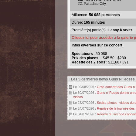
Paradise City
Affluence:
50 088 personnes
Durée:
165 minutes
Première(s) partie(s) :
Lenny Kravitz
Cliquez ici pour accéder à la galerie
Infos diverses sur ce concert:
Spectateurs
: 50 088
Prix des places
: $45.50 - $280
Recette des 2 soirs
: $11,687,391
|
Les 5 dernières news Guns N' Roses
Le 02/08/2026 :
Gros concert des Guns n' r
Le 30/07/2026 :
Guns n' Roses donne un con
videos
Le 27/07/2026 :
Setlist, photos, videos d
Le 24/07/2026 :
Reprise de la tournée des 
Le 04/07/2026 :
Review du second concert 