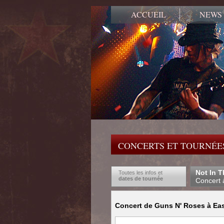
ACCUEIL
NEWS
CONCERTS ET TOURNÉES
Not In T
Toutes les infos et
dates de tournée
Concert 
Concert de Guns N' Roses à East