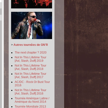
>
Autres tournées de GN'R
The next chapter ? 2020
Not In This Lifetime Tour
[Axl, Slash, Duff] 2019
Not In This Lifetime Tour
[Axl, Slash, Duff] 2018
Not In This Lifetime Tour
[Axl, Slash, Duff] 2017
AC/DC - Rock Or Bust Tour
2016
Not In This Lifetime Tour
[Axl, Slash, Duff] 2016
Tournée Amérique Latine /
Amérique du Nord 2014
Tournée Mondiale 2013