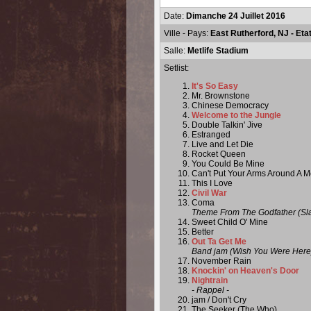
Date:
Dimanche 24 Juillet 2016
Ville - Pays:
East Rutherford, NJ - Eta
Salle:
Metlife Stadium
Setlist:
It's So Easy
Mr. Brownstone
Chinese Democracy
Welcome to the Jungle
Double Talkin' Jive
Estranged
Live and Let Die
Rocket Queen
You Could Be Mine
Can't Put Your Arms Around A M
This I Love
Civil War
Coma
Theme From The Godfather (Slas
Sweet Child O' Mine
Better
Out Ta Get Me
Band jam (Wish You Were Here
November Rain
Knockin' on Heaven's Door
Nightrain
- Rappel -
jam / Don't Cry
The Seeker (The Who)