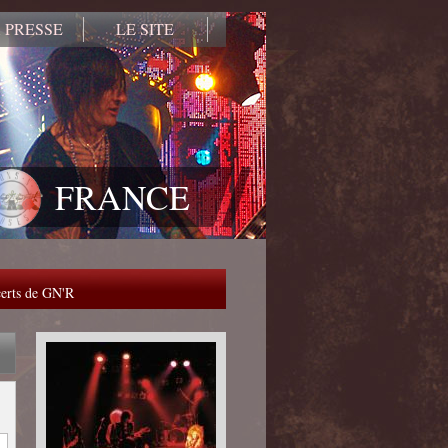
 PRESSE
LE SITE
FRANCE
ncerts de GN'R