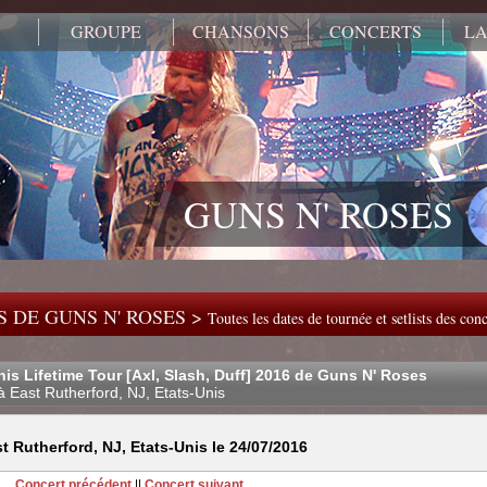
GROUPE
CHANSONS
CONCERTS
LA
GUNS N' ROSES
 DE GUNS N' ROSES >
Toutes les dates de tournée et setlists des co
his Lifetime Tour [Axl, Slash, Duff] 2016 de Guns N' Roses
à East Rutherford, NJ, Etats-Unis
 Rutherford, NJ, Etats-Unis le 24/07/2016
Concert précédent
||
Concert suivant