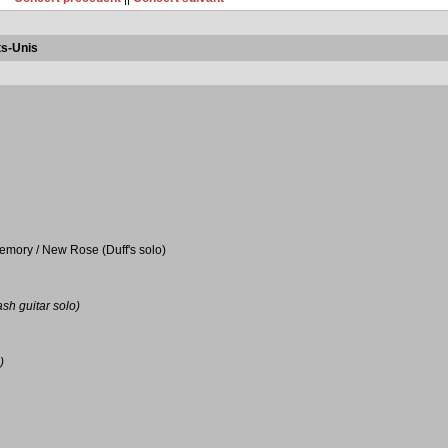
ts-Unis
emory / New Rose (Duff's solo)
h guitar solo)
)