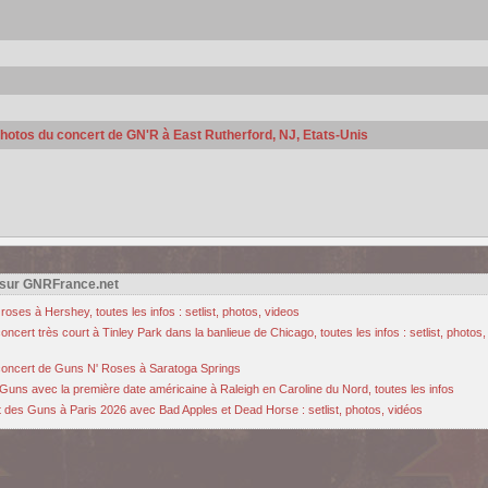
 photos du concert de GN'R à East Rutherford, NJ, Etats-Unis
 sur GNRFrance.net
oses à Hershey, toutes les infos : setlist, photos, videos
cert très court à Tinley Park dans la banlieue de Chicago, toutes les infos : setlist, photos,
u concert de Guns N' Roses à Saratoga Springs
Guns avec la première date américaine à Raleigh en Caroline du Nord, toutes les infos
des Guns à Paris 2026 avec Bad Apples et Dead Horse : setlist, photos, vidéos